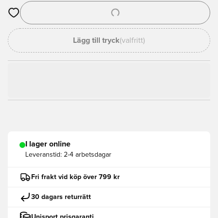
Öppnar en Modal för att logga in eller registrera dig som med
Lägg till tryck
(valfritt)
I lager online
Leveranstid:
2-4 arbetsdagar
Fri frakt vid köp över 799 kr
30 dagars returrätt
Unisport prisgaranti