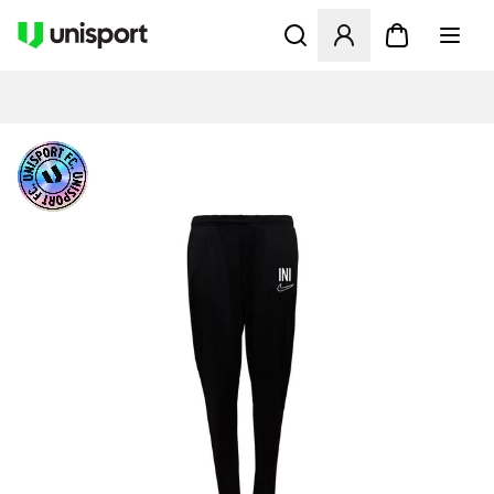
Öppnar en Modal för att logg