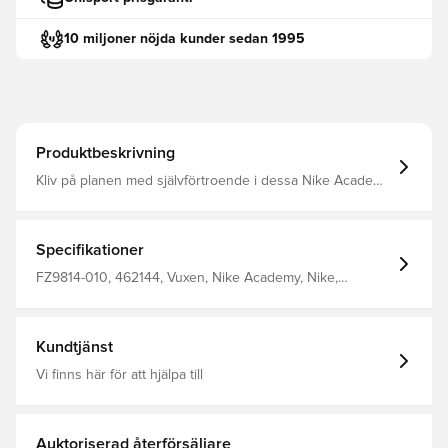
10 miljoner nöjda kunder sedan 1995
Produktbeskrivning
Kliv på planen med självförtroende i dessa Nike Academy
25-byxor, designade för att höja ditt spel till nästa nivå
Fickor med dragkedja på sidorna, som möjliggör förvaring
av personliga tillhörigheter Dri-FIT är ett andningsbart,
snabbtorkande lättviktigt material som leder bort fukt från
Specifikationer
kroppen och håller dig torr, bekväm och fokuserad hela
tiden Dragkedja vid anklarna Tillverkad av 100%
FZ9814-010, 462144, Vuxen, Nike Academy, Nike,
polyester.
Träningsbyxor, Lång, 100% Polyester, Svart, Dam
Kundtjänst
Vi finns här för att hjälpa till
Auktoriserad återförsäljare