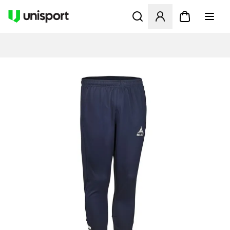
Öppnar en Modal för att logg