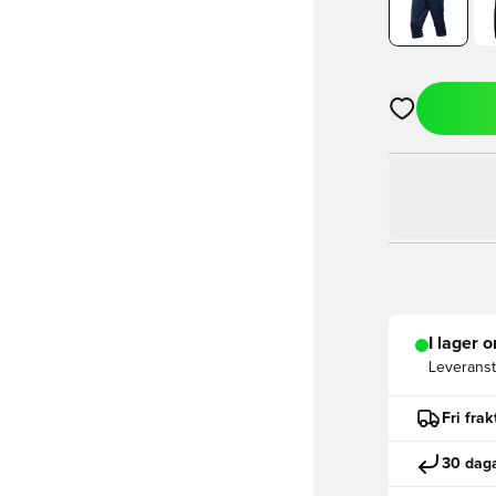
Öppnar en Mod
I lager o
Leveranst
Fri fra
30 daga