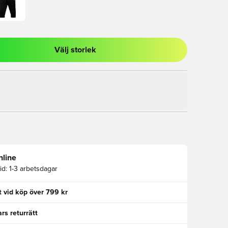
Välj storlek
al för att logga in eller registrera dig som medlem
nline
id:
1-3 arbetsdagar
kt vid köp över 799 kr
rs returrätt