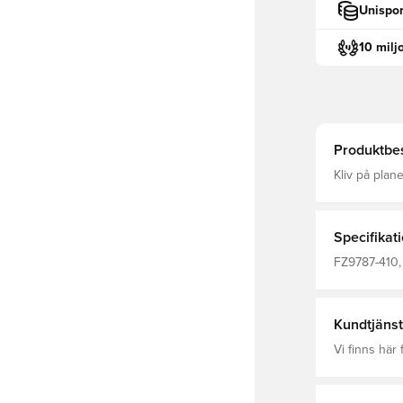
Unispor
10 milj
Produktbes
Kliv på plan
byxor, design
andningsbart
fukt från kr
tiden Tillver
Specifikat
materialet är 
rörlighet Si
FZ9787-410, 
Academy, Her
Kundtjänst
Vi finns här f