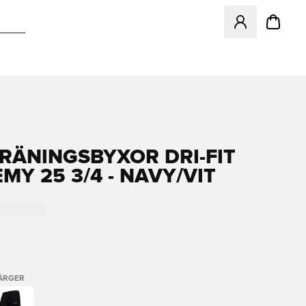
Öppnar en Modal f
TRÄNINGSBYXOR DRI-FIT
MY 25 3/4 - NAVY/VIT
FÄRGER