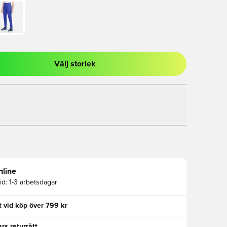
Välj storlek
al för att logga in eller registrera dig som medlem
nline
id:
1-3 arbetsdagar
kt vid köp över 799 kr
rs returrätt