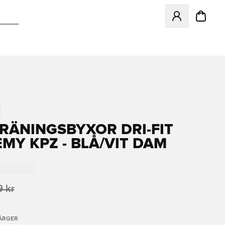
Öppnar en Modal f
TRÄNINGSBYXOR DRI-FIT
MY KPZ - BLÅ/VIT DAM
 kr
FÄRGER