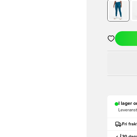
Öppnar en Mod
I lager o
Leveranst
Fri fra
30 daga