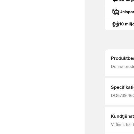
Unispor
10 milj
Produktbes
Denna produk
Nike Dri-FI
BLUE/WHITE
Specifikat
DQ6739-460,
Träningsbyx
Polyester Fi
Kundtjänst
Vi finns här f