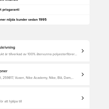
t prisgaranti
oner nöjda kunder sedan 1995
krivning
t är tillverkad av 100% återvunna polyesterfibrer
T Academy Women's Pants, VALERIAN
/VALERIAN BLUE/W, L
ioner
 259817, Vuxen, Nike Academy, Nike, Blå, Dam,
or, Lång, This Product Is Made With 100% Recycled
bers
ör att hjälpa till