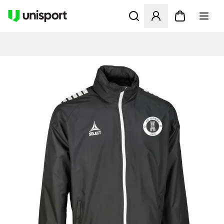
Öppnar en Modal för att logg