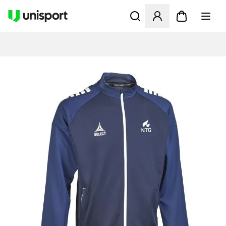
Öppnar en Modal för att logg