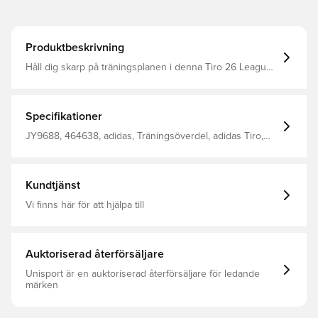
Produktbeskrivning
Håll dig skarp på träningsplanen i denna Tiro 26 League
Training Top från adidas. Med sitt eleganta utseende och
genomtänkta detaljer ger denna fotbollströja
proffsinspirerad design till varje spelare. Kvartsdragkedja
Meshinsatser CLIMACOOL-teknik Smal passform 100%
Specifikationer
återvunnen polyester
JY9688, 464638, adidas, Träningsöverdel, adidas Tiro,
Långärmad, Herr, Svart, Vuxen
Kundtjänst
Vi finns här för att hjälpa till
Auktoriserad återförsäljare
Unisport är en auktoriserad återförsäljare för ledande
märken