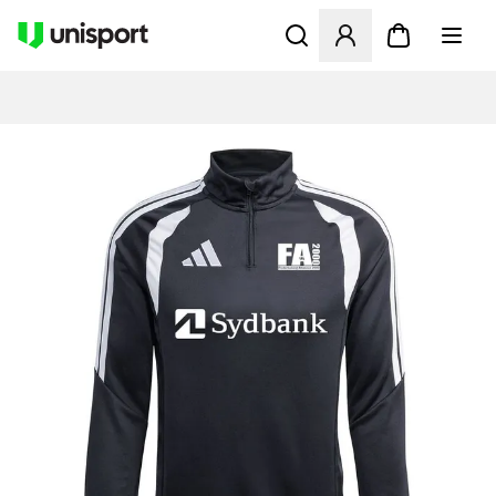
Öppnar en Modal för att logg