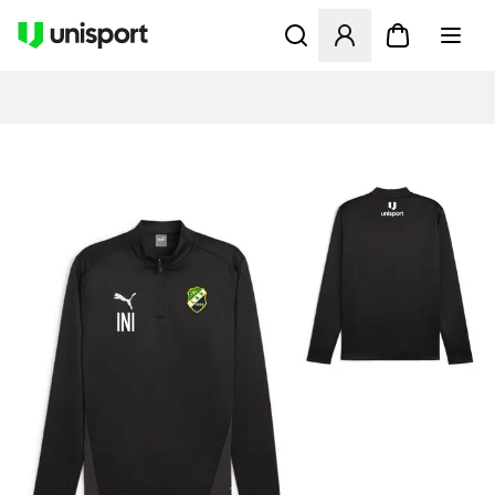
Öppnar en Modal för att logg