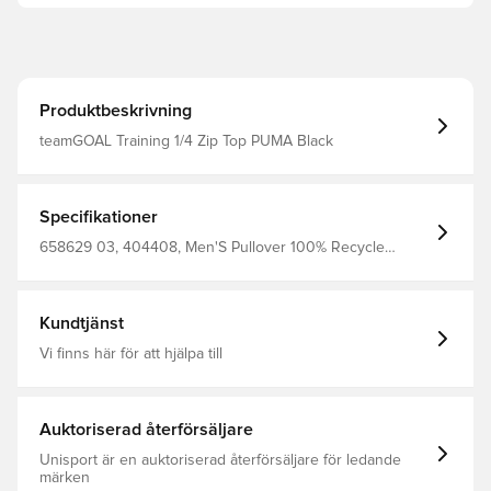
Produktbeskrivning
teamGOAL Training 1/4 Zip Top PUMA Black
Specifikationer
658629 03, 404408, Men'S Pullover 100% Recycle
Polyester (Knitted), Svart, PUMA, Vuxen, Långärmad,
Träningsöverdel
Kundtjänst
Vi finns här för att hjälpa till
Auktoriserad återförsäljare
Unisport är en auktoriserad återförsäljare för ledande
märken