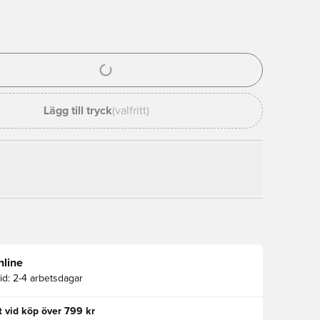
al för att logga in eller registrera dig som medlem
Lägg till tryck
(valfritt)
nline
id:
2-4 arbetsdagar
kt vid köp över 799 kr