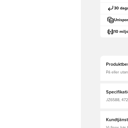
30 daga
Unispor
10 milj
Produktbes
På eller uta
Track Jacke
100% återvu
Specifikat
JZ6588, 472
adidas Entra
Kundtjänst
Vi finns här f