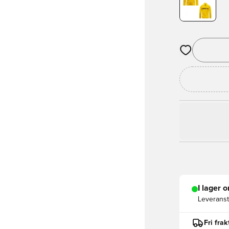
Öppnar en Mod
I lager o
Leveranst
Fri fra