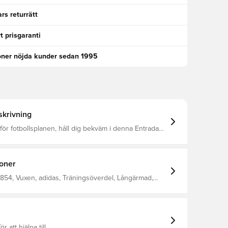
rs returrätt
t prisgaranti
oner nöjda kunder sedan 1995
krivning
nför fotbollsplanen, håll dig bekväm i denna Entrada26
t CLIMACOOL-teknik Full dragkedja Smal passform
nnen polyester
ioner
854, Vuxen, adidas, Träningsöverdel, Långärmad,
da, Gul
ör att hjälpa till