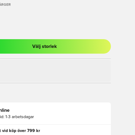
FÄRGER
Välj storlek
al för att logga in eller registrera dig som medlem
nline
id:
1-3 arbetsdagar
kt vid köp över 799 kr