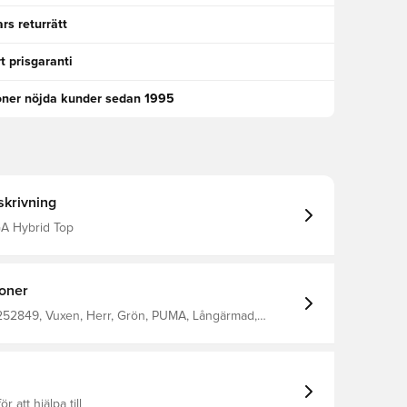
rs returrätt
t prisgaranti
oner nöjda kunder sedan 1995
krivning
GA Hybrid Top
ioner
252849, Vuxen, Herr, Grön, PUMA, Långärmad,
rdel
ör att hjälpa till