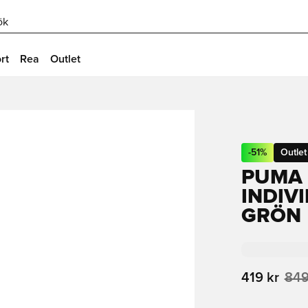
ök
rt
Rea
Outlet
-
51
%
Outlet
PUMA 
INDIV
GRÖN
419 kr
849