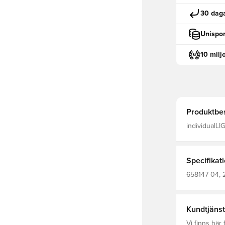
30 daga
Unispor
10 milj
Produktbes
individualLI
Specifikat
658147 04, 
Träningsöve
Kundtjänst
Vi finns här f