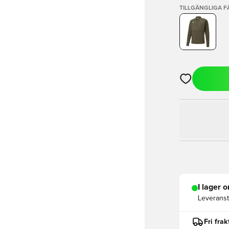
TILLGÄNGLIGA 
Öppnar en Mod
I lager o
Leveranst
Fri fra