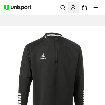
Öppnar en Modal för att logg