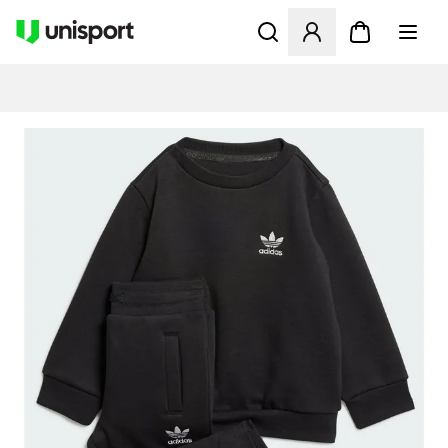
Öppnar en Modal för att logg