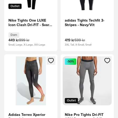
Outlet
Nike Tights One LUXE
adidas Tights Techfit 3-
Icon Clash Dri-FIT - Svart
Stripes - Navy/Vit
Dam
Dam
449 kr
899 kr
419 kr
599 kr
Small, Large, X-Large, XX-Large
3XL Tall, X-Small, Small
Öppnar en Modal för att logga in eller registrera dig som me
Öppnar en Modal för att logga
-50%
Outlet
Adidas Terrex Xperior
Nike Pro Tights Dri-FIT