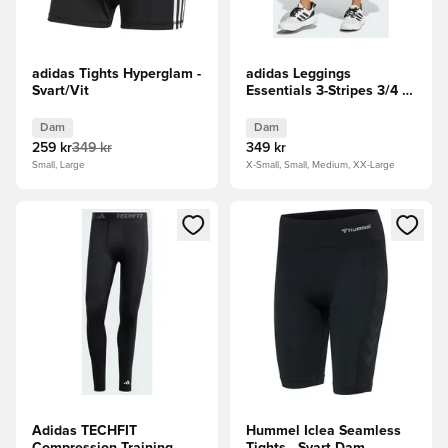
adidas Tights Hyperglam -
adidas Leggings
Svart/Vit
Essentials 3-Stripes 3/4 -
Svart/Vit Dam
Dam
Dam
259 kr
349 kr
349 kr
Small, Large
X-Small, Small, Medium, XX-Large
Öppnar en Modal för att logga in eller registrera dig som me
Öppnar en Modal för att logga
Adidas TECHFIT
Hummel Iclea Seamless