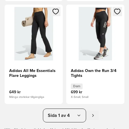
Öppnar en Modal för att logga in eller registrera dig som me
Öppnar en Modal för att logga
Adidas All Me Essentials
Adidas Own the Run 3/4
Flare Leggings
Tights
Dam
649 kr
699 kr
Många storlekar tillgängliga
X-Small, Small
Sida 1 av 4