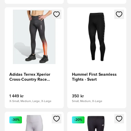
Öppnar en Modal för att logga in eller registrera dig som me
Öppnar en Modal för att logga
Adidas Terrex Xperior
Hummel First Seamless
Cross-Country Race
Tights - Svart
Tights
1 449 kr
350 kr
X-Small, Medium, Large, X-Large
Small, Medium, X-Large
Öppnar en Modal för att logga in eller registrera dig som me
Öppnar en Modal för att logga
-30%
-20%