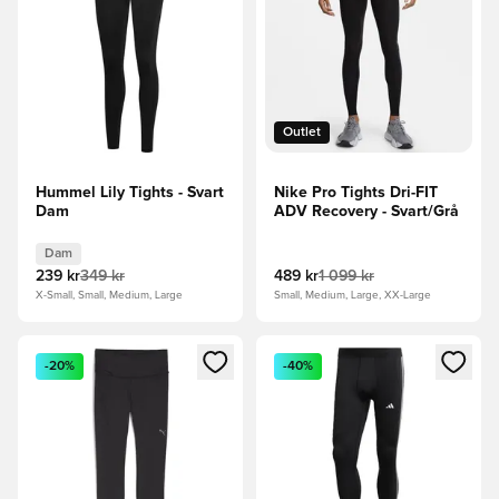
Outlet
Hummel Lily Tights - Svart
Nike Pro Tights Dri-FIT
Dam
ADV Recovery - Svart/Grå
Dam
239 kr
349 kr
489 kr
1 099 kr
X-Small, Small, Medium, Large
Small, Medium, Large, XX-Large
Öppnar en Modal för att logga in eller registrera dig som me
Öppnar en Modal för att logga
-20%
-40%