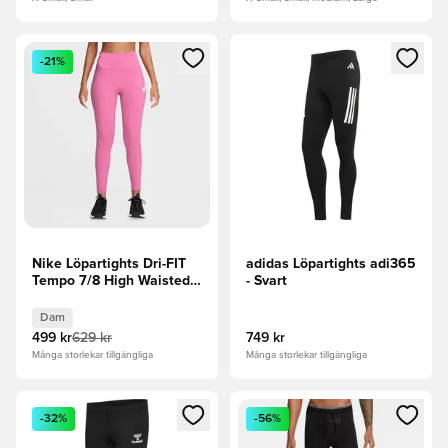
Öppnar en Modal för att logga in eller registrera dig som me
Öppnar en Modal för att logga
-21%
Nike Löpartights Dri-FIT
adidas Löpartights adi365
Tempo 7/8 High Waisted -
- Svart
Rosa/Silver/Vit Dam
Dam
499 kr
629 kr
749 kr
Många storlekar tillgängliga
Många storlekar tillgängliga
Öppnar en Modal för att logga in eller registrera dig som me
Öppnar en Modal för att logga
-32%
-56%