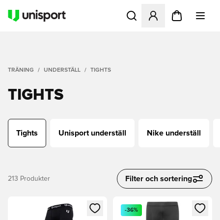
Öppnar en Modal för att logg
TRÄNING
UNDERSTÄLL
TIGHTS
TIGHTS
Tights
Unisport underställ
Nike underställ
Filter och sortering
213
Produkter
Öppnar en Modal för att logga in eller registrera dig som me
Öppnar en Modal för att logga
-36%