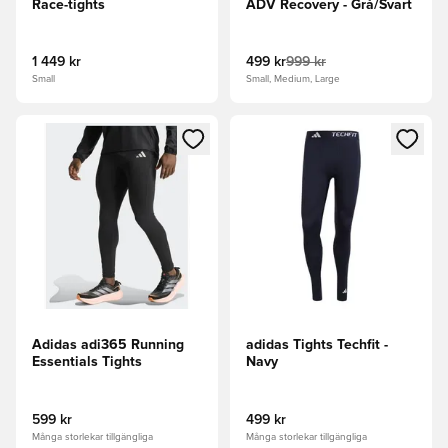
Race-tights
ADV Recovery - Grå/Svart
1 449 kr
499 kr
999 kr
Small
Small, Medium, Large
Öppnar en Modal för att logga in eller registrera dig som me
Öppnar en Modal för att logga
Adidas adi365 Running
adidas Tights Techfit -
Essentials Tights
Navy
599 kr
499 kr
Många storlekar tillgängliga
Många storlekar tillgängliga