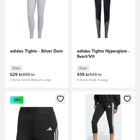
adidas Tights - Silver Dam
adidas Tights Hyperglam -
Svart/Vit
Dam
Dam
629 kr
899 kr
439 kr
549 kr
X-Small, Small, Medium, Large
X-Small, Small, X-Large
Öppnar en Modal för att logga in eller registrera dig som me
Öppnar en Modal för att logga
-26%