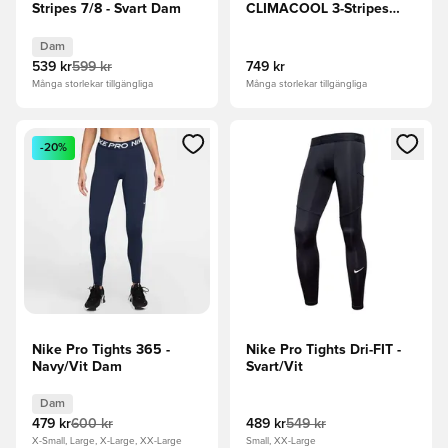
Stripes 7/8 - Svart Dam
CLIMACOOL 3-Stripes
Hellånga löparleggings
Dam
539 kr
599 kr
749 kr
Många storlekar tillgängliga
Många storlekar tillgängliga
Öppnar en Modal för att logga in eller registrera dig som me
Öppnar en Modal för att logga
-20%
Nike Pro Tights 365 -
Nike Pro Tights Dri-FIT -
Navy/Vit Dam
Svart/Vit
Dam
479 kr
600 kr
489 kr
549 kr
X-Small, Large, X-Large, XX-Large
Small, XX-Large