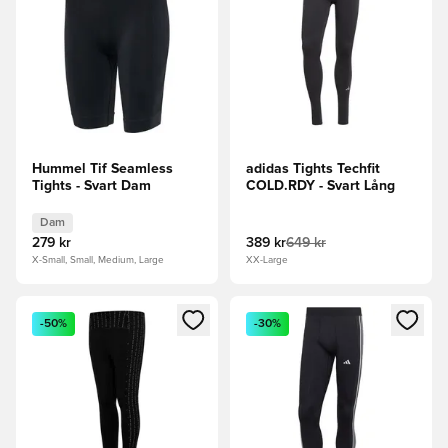
Hummel Tif Seamless
adidas Tights Techfit
Tights - Svart Dam
COLD.RDY - Svart Lång
Dam
279 kr
389 kr
649 kr
X-Small, Small, Medium, Large
XX-Large
Öppnar en Modal för att logga in eller registrera dig som me
Öppnar en Modal för att logga
-50%
-30%