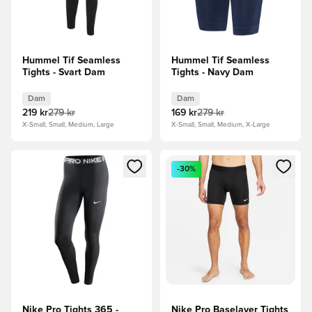
Hummel Tif Seamless
Hummel Tif Seamless
Tights - Svart Dam
Tights - Navy Dam
Dam
Dam
219 kr
279 kr
169 kr
279 kr
X-Small, Small, Medium, Large
X-Small, Small, Medium, X-Large
Öppnar en Modal för att logga in eller registrera dig som me
Öppnar en Modal för att logga
-30%
Nike Pro Tights 365 -
Nike Pro Baselayer Tights