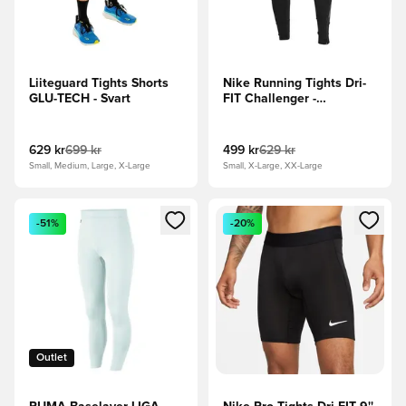
Liiteguard Tights Shorts
Nike Running Tights Dri-
GLU-TECH - Svart
FIT Challenger -
Svart/Silver
629 kr
699 kr
499 kr
629 kr
Small, Medium, Large, X-Large
Small, X-Large, XX-Large
Öppnar en Modal för att logga in eller registrera dig som me
Öppnar en Modal för att logga
-51%
-20%
Outlet