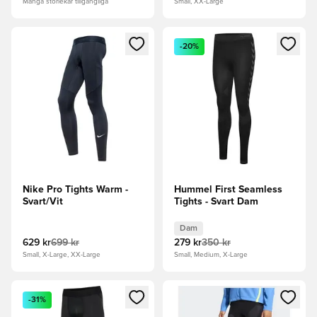
Många storlekar tillgängliga
Small, XX-Large
Öppnar en Modal för att logga in eller registrera dig som me
Öppnar en Modal för att logga
-20%
Nike Pro Tights Warm -
Hummel First Seamless
Svart/Vit
Tights - Svart Dam
Dam
629 kr
699 kr
279 kr
350 kr
Small, X-Large, XX-Large
Small, Medium, X-Large
Öppnar en Modal för att logga in eller registrera dig som me
Öppnar en Modal för att logga
-31%