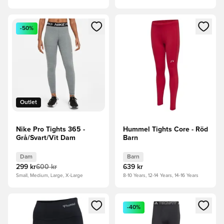
Öppnar en Modal för att logga in eller registrera dig som me
Öppnar en Modal för att logga
-50%
Outlet
Nike Pro Tights 365 -
Hummel Tights Core - Röd
Grå/Svart/Vit Dam
Barn
Dam
Barn
299 kr
600 kr
639 kr
Small, Medium, Large, X-Large
8-10 Years, 12-14 Years, 14-16 Years
Öppnar en Modal för att logga in eller registrera dig som me
Öppnar en Modal för att logga
-40%