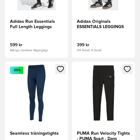
Adidas Run Essentials
Adidas Originals
Full Length Leggings
ESSENTIALS LEGGINGS
599 kr
399 kr
Många storlekar tillgängliga
XX-Small, X-Small
Öppnar en Modal för att logga in eller registrera dig som me
Öppnar en Modal för att logga
-30%
Seamless träningstights
PUMA Run Velocity Tights
- PUMA Svart - Dam