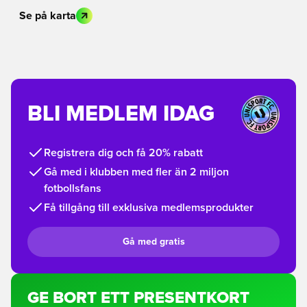
Se på karta
BLI MEDLEM IDAG
Registrera dig och få 20% rabatt
Gå med i klubben med fler än 2 miljon
fotbollsfans
Få tillgång till exklusiva medlemsprodukter
Gå med gratis
GE BORT ETT PRESENTKORT