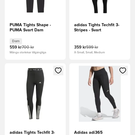
PUMA Tights Shape -
adidas Tights Techfit 3-
PUMA Svart Dam
Stripes - Svart
Dam
559 kr
700 kr
359 kr
599 kr
Många storlekar tillgängliga
X-Small, Small, Medium
Öppnar en Modal för att logga in eller registrera dig som me
Öppnar en Modal för att logga
adidas Tights Techfit 3-
Adidas adi365