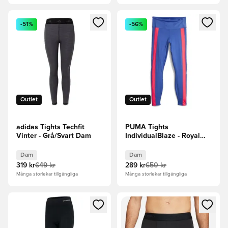
Öppnar en Modal för att logga in eller registrera dig som me
Öppnar en Modal för att logga
-51%
-56%
Outlet
Outlet
adidas Tights Techfit
PUMA Tights
Vinter - Grå/Svart Dam
IndividualBlaze - Royal
Blå/Eldorkidé Dam
Dam
Dam
319 kr
649 kr
289 kr
650 kr
Många storlekar tillgängliga
Många storlekar tillgängliga
Öppnar en Modal för att logga in eller registrera dig som me
Öppnar en Modal för att logga