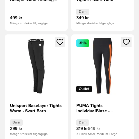
Compression Training
Tights - Svart Dam
Long Tights
Dam
499 kr
349 kr
Många storlekar tillgängliga
Många storlekar tillgängliga
Öppnar en Modal för att logga in eller registrera dig som me
Öppnar en Modal för att logga
-51%
Outlet
Unisport Baselayer Tights
PUMA Tights
Warm - Svart Barn
IndividualBlaze -
Svart/Orange Dam
Barn
Dam
299 kr
319 kr
649 kr
Många storlekar tillgängliga
X-Small, Small, Medium, Large