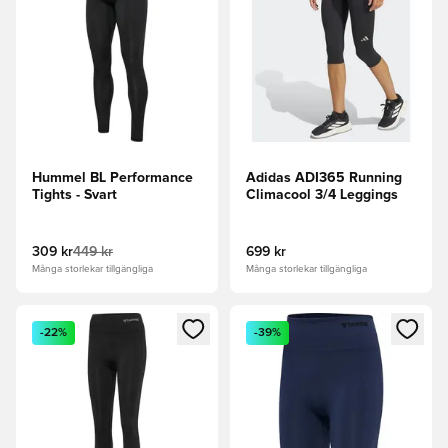
Hummel BL Performance
Adidas ADI365 Running
Tights - Svart
Climacool 3/4 Leggings
309 kr
449 kr
699 kr
Många storlekar tillgängliga
Många storlekar tillgängliga
Öppnar en Modal för att logga in eller registrera dig som me
Öppnar en Modal för att logga
-22%
-39%