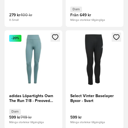
Dam
279 kr
400 kr
Från
649 kr
X-Small
Många storlekar tillgängliga
Öppnar en Modal för att logga in eller registrera dig som me
Öppnar en Modal för att logga
-20%
adidas Löpartights Own
Select Vinter Baselayer
The Run 7/8 - Preoved
Byxor - Svart
Teal Dam
Dam
599 kr
749 kr
599 kr
Många storlekar tillgängliga
Många storlekar tillgängliga