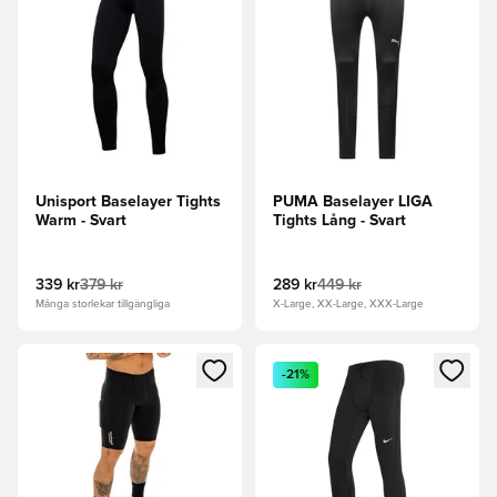
Unisport Baselayer Tights
PUMA Baselayer LIGA
Warm - Svart
Tights Lång - Svart
339 kr
379 kr
289 kr
449 kr
Många storlekar tillgängliga
X-Large, XX-Large, XXX-Large
Öppnar en Modal för att logga in eller registrera dig som me
Öppnar en Modal för att logga
-21%