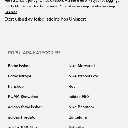
Hitta ditt nästa par tights hos Unisport. Här hittar du olika typer av leggings
och tights från de största märkena. Vi har Nike leggings, adidas leggings och
mer. Vi har även kompressionsleggings som är väldigt bekväma när du tränar
Läs mer
för att prestera på ditt allra bästa. Den är perfekt även för kallt väder när du
Stort utbud av fotbollstights hos Unisport
behöver hålla dig varm och skydda dina ben. Köp dina nästa tights idag hos
Unisport.
POPULÄRA KATEGORIER
Fotbollsskor
Nike Mercurial
Fotbollströjor
Nike fotbollsskor
Fanshop
Rea
PUMA Showtime
adidas F50
adidas fotbollsskor
Nike Phantom
adidas Predator
Barcelona
adidas F50 Elite
Fotbollar