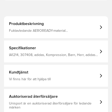
Produktbeskrivning
Fuktavledande AEROREADY-material
Kompressionspassform Material: 83 % återvunnen
polyester, 17 % elastan
Specifikationer
IA1214, 307408, adidas, Kompression, Barn, Herr, adidas
Techfit, Underställ, Långärmad, Vit
Kundtjänst
Vi finns här för att hjälpa till
Auktoriserad återförsäljare
Unisport är en auktoriserad återförsäljare för ledande
märken