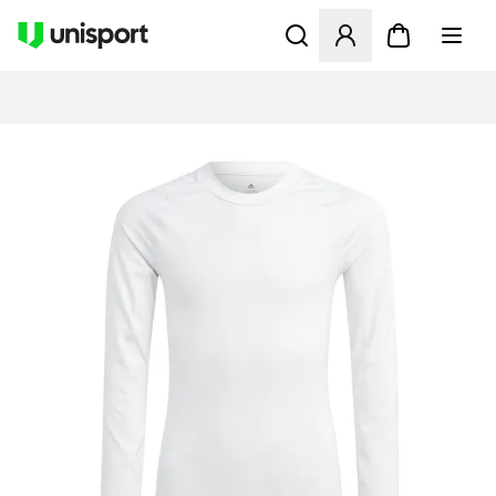
Öppnar en Modal för att logg