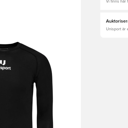
Vi finns här f
Auktoriser
Unisport är 