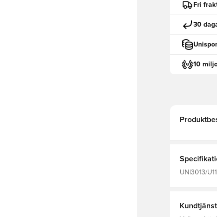
Fri fra
30 daga
Unispor
10 milj
Produktbes
Specifikat
UNI3013/U110
Barn, Unispor
Kundtjänst