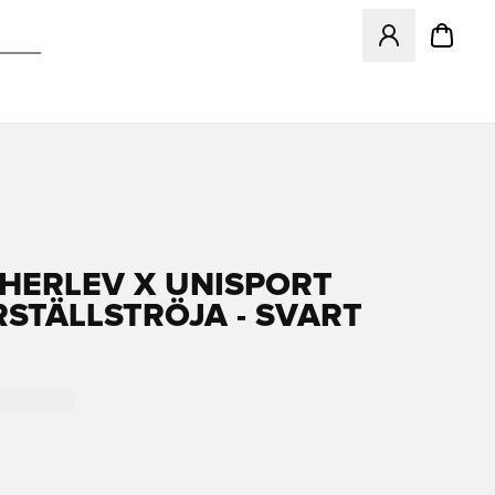
Öppnar en Modal f
 HERLEV X UNISPORT
STÄLLSTRÖJA - SVART