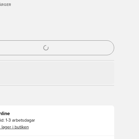
FÄRGER
al för att logga in eller registrera dig som medlem
nline
id:
1-3 arbetsdagar
i lager i butiken