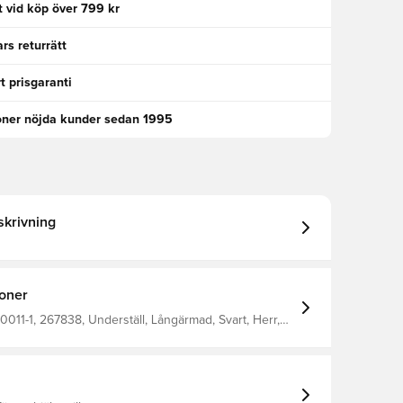
kt vid köp över 799 kr
rs returrätt
t prisgaranti
oner nöjda kunder sedan 1995
krivning
ioner
011-1, 267838, Underställ, Långärmad, Svart, Herr,
t, Förbli torr, Håll värmen