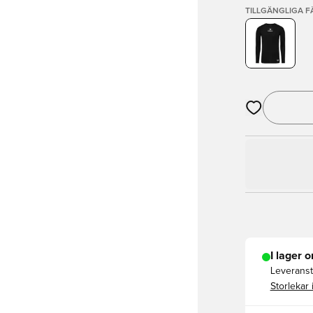
TILLGÄNGLIGA 
Öppnar en Mod
I lager o
Leveranst
Storlekar 