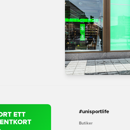
#unisportlife
ORT ETT
SENTKORT
Butiker