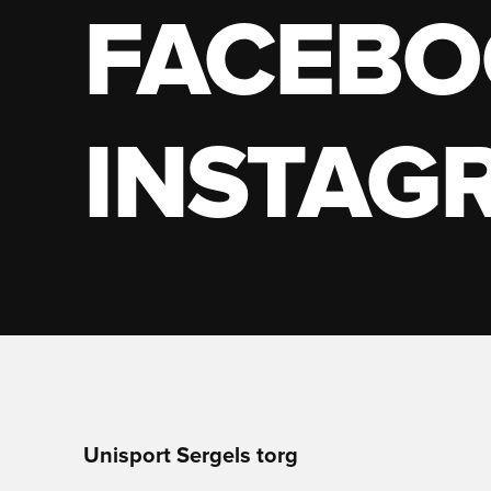
FACEBO
INSTAG
Unisport Sergels torg