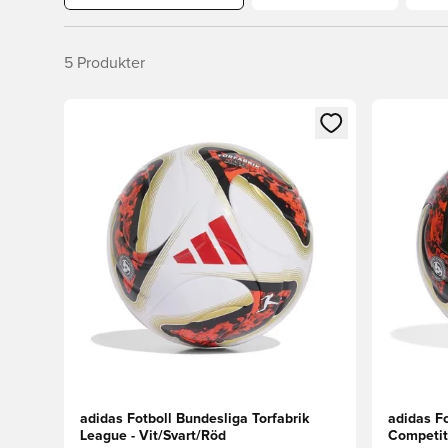
5
Produkter
Öppnar en Modal för att logga in eller registrera dig
Öppnar en
adidas Fotboll Bundesliga Torfabrik
adidas Fo
League - Vit/Svart/Röd
Competiti