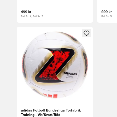
499 kr
699 kr
Ball Sz. 4, Ball Sz. 5
Ball Sz. 5
Öppnar en Modal för att logga in eller registrera dig
adidas Fotboll Bundesliga Torfabrik
Training - Vit/Svart/Röd