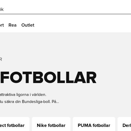
ök
rt
Rea
Outlet
R
-FOTBOLLAR
raktiva ligorna i världen.
du säkra din Bundesliga-boll. På
pulärt samlarobjekt. Beställ din
ect fotbollar
Nike fotbollar
PUMA fotbollar
Der