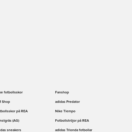
ke fotbollsskor
Fanshop
 Shop
adidas Predator
tbollsskor på REA
Nike Tiempo
nstgräs (AG)
Fotbollströjor på REA
idas sneakers
adidas Trionda fotbollar