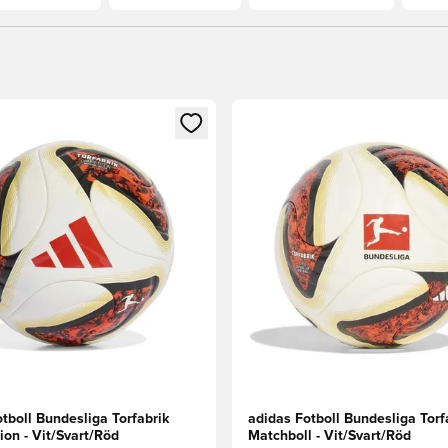
 som medlem
 Modal för att logga in eller registrera dig som medlem
Öppnar en Modal för att logga
tboll Bundesliga Torfabrik
adidas Fotboll Bundesliga Torf
on - Vit/Svart/Röd
Matchboll - Vit/Svart/Röd