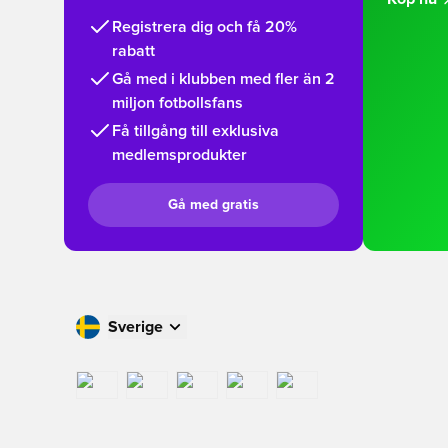
Registrera dig och få 20%
rabatt
Gå med i klubben med fler än 2
miljon fotbollsfans
Få tillgång till exklusiva
medlemsprodukter
Gå med gratis
Sverige