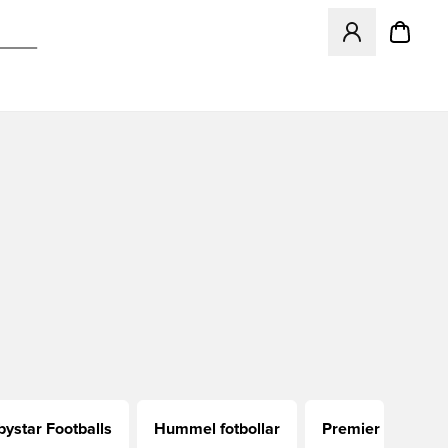
Öppnar en Modal f
bystar Footballs
Hummel fotbollar
Premier League f