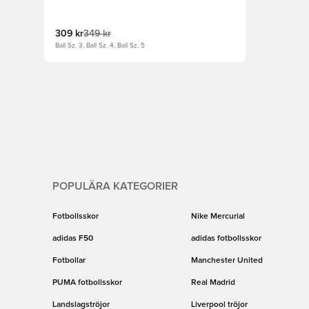
309 kr
349 kr
Ball Sz. 3, Ball Sz. 4, Ball Sz. 5
POPULÄRA KATEGORIER
Fotbollsskor
Nike Mercurial
adidas F50
adidas fotbollsskor
Fotbollar
Manchester United
PUMA fotbollsskor
Real Madrid
Landslagströjor
Liverpool tröjor