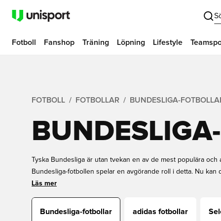
S
Fotboll
Fanshop
Träning
Löpning
Lifestyle
Teamspo
FOTBOLL
FOTBOLLAR
BUNDESLIGA-FOTBOLLA
BUNDESLIGA
Tyska Bundesliga är utan tvekan en av de mest populära och att
Bundesliga-fotbollen spelar en avgörande roll i detta. Nu kan 
grund av sin unika design är Bundesliga-fotbollen också ett po
Läs mer
Bundesliga-boll online på Unisport.
Bundesliga-fotbollar
adidas fotbollar
Sel