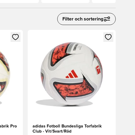
Filter och sortering
 in eller registrera dig som medlem
Öppnar en Modal för att logga in eller registrera
abrik Pro
adidas Fotboll Bundesliga Torfabrik
Club - Vit/Svart/Röd