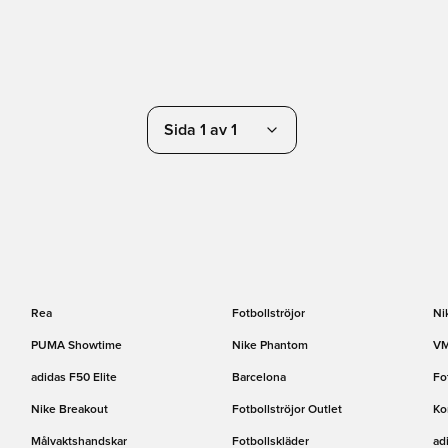
Sida 1 av 1
Rea
Fotbollströjor
Ni
PUMA Showtime
Nike Phantom
VM
adidas F50 Elite
Barcelona
Fo
Nike Breakout
Fotbollströjor Outlet
Ko
Målvaktshandskar
Fotbollskläder
ad