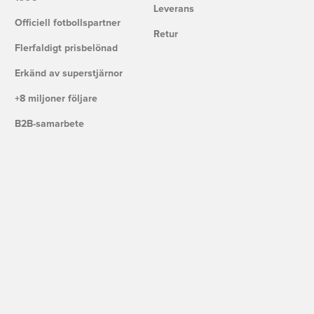
Leverans
Officiell fotbollspartner
Retur
Flerfaldigt prisbelönad
Erkänd av superstjärnor
+8 miljoner följare
B2B-samarbete