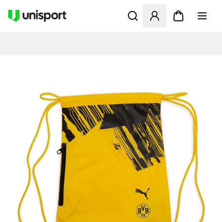
Öppnar en Modal för att logg