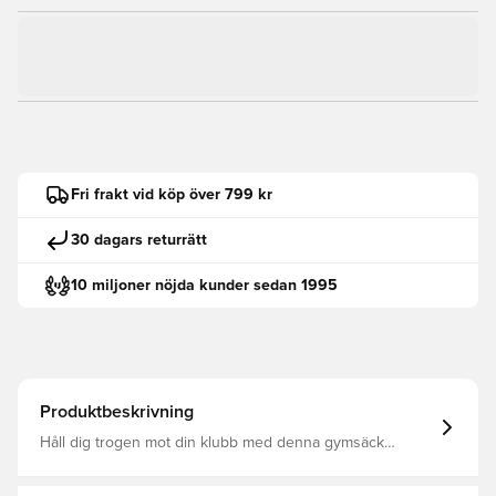
Fri frakt vid köp över 799 kr
30 dagars returrätt
10 miljoner nöjda kunder sedan 1995
Produktbeskrivning
Håll dig trogen mot din klubb med denna gymsäck
Oavsett om du är på väg till planen eller gymmet är den
idealisk för att hålla all din nödvändiga utrustning Officiell