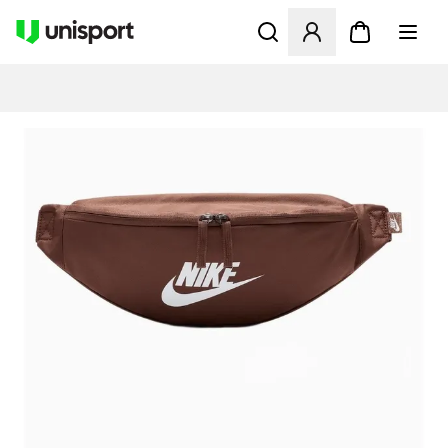
Öppnar en Modal för att logg