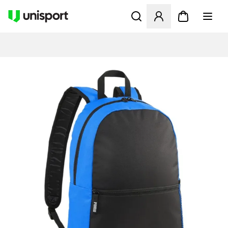
Öppnar en Modal för att logg