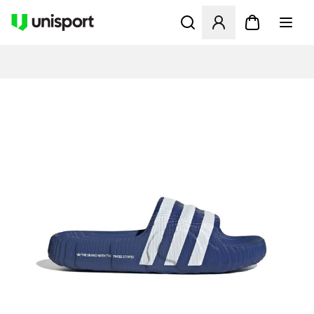
Öppnar en Modal för att logg