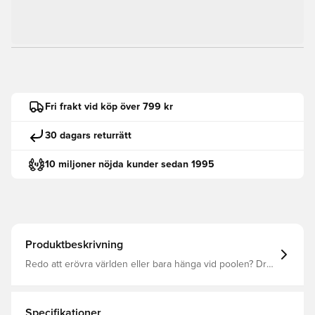
Fri frakt vid köp över 799 kr
30 dagars returrätt
10 miljoner nöjda kunder sedan 1995
Produktbeskrivning
Redo att erövra världen eller bara hänga vid poolen? Dra
på dig de här Adilette 22-tofflorna från adidas så är du
redo allt. De är designade i ett stycke för ultimat komfort
och följer med vart dagen än tar dig. Den futuristiska
designen är inspirerad av topografi och rymdresor.
Specifikationer