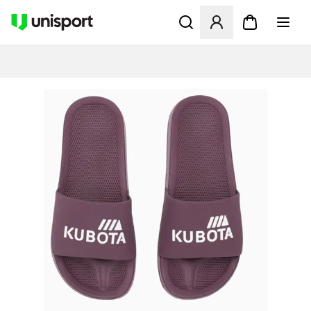
Öppnar en Modal för att logg