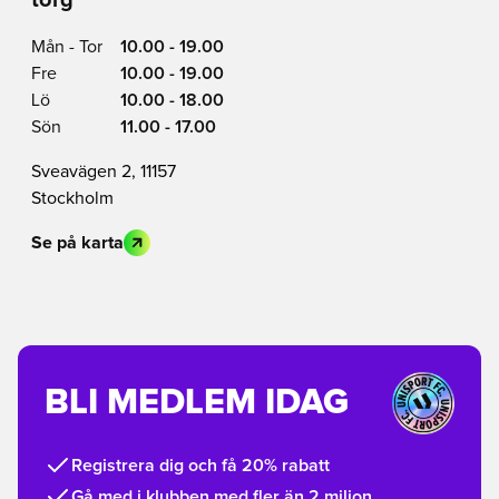
torg
Mån - Tor
10.00 - 19.00
Fre
10.00 - 19.00
Lö
10.00 - 18.00
Sön
11.00 - 17.00
Sveavägen 2, 11157
Stockholm
Se på karta
BLI MEDLEM IDAG
Registrera dig och få 20% rabatt
Gå med i klubben med fler än 2 miljon