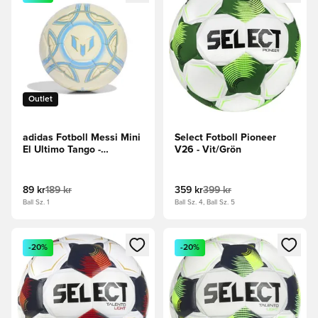
Outlet
adidas Fotboll Messi Mini
Select Fotboll Pioneer
El Ultimo Tango -
V26 - Vit/Grön
Vit/Halvblå Burst/Blå
89 kr
189 kr
359 kr
399 kr
Ball Sz. 1
Ball Sz. 4, Ball Sz. 5
Öppnar en Modal för att logga in eller registrera dig som me
Öppnar en Modal för att logga
-20%
-20%