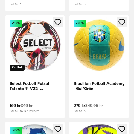
Ball Sz. 4
Ball Sz. 5
Öppnar en Modal för att logga in eller registrera dig som me
Öppnar en Modal för att logga
-52%
-20%
Outlet
Select Fotboll Futsal
Brasilien Fotboll Academy
Talento 11 V22 -
- Gul/Grön
Vit/Orange
169 kr
349 kr
279 kr
349,95 kr
Ball SZ. 52,5,5-54,5cm
Ball Sz. 5
Öppnar en Modal för att logga in eller registrera dig som me
Öppnar en Modal för att logga
-20%