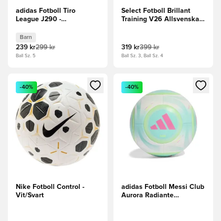
adidas Fotboll Tiro
Select Fotboll Brillant
League J290 -
Training V26 Allsvenskan
Vit/Svart/Orange
- Vit/Röd
Barn
239 kr
299 kr
319 kr
399 kr
Ball Sz. 5
Ball Sz. 3, Ball Sz. 4
Öppnar en Modal för att logga in eller registrera dig som me
Öppnar en Modal för att logga
-40%
-40%
Nike Fotboll Control -
adidas Fotboll Messi Club
Vit/Svart
Aurora Radiante
-/Vit/Flash Aqua