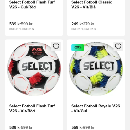
Select Fotboll Flash Turf
Select Fotboll Classic
V26 - Gul/Röd
V26 - Vit/Blå
539 kr
599 kr
249 kr
279 kr
Ball Sz. 4, Ball Sz. 5
Ball Sz. 4, Ball Sz. 5
Öppnar en Modal för att logga in eller registrera dig som me
Öppnar en Modal för att logga
-20%
Select Fotboll Flash Turf
Select Fotboll Royale V26
V26 - Vit/Röd
- Vit/Gul
539 kr
599 kr
559 kr
699 kr