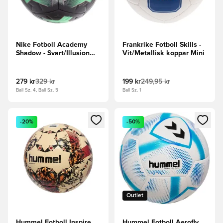
Nike Fotboll Academy
Frankrike Fotboll Skills -
Shadow - Svart/Illusion
Vit/Metallisk koppar Mini
Green
279 kr
329 kr
199 kr
249,95 kr
Ball Sz. 4, Ball Sz. 5
Ball Sz. 1
Öppnar en Modal för att logga in eller registrera dig som me
Öppnar en Modal för att logga
-20%
-50%
Outlet
Hummel Fotboll Inspire
Hummel Fotboll Aerofly