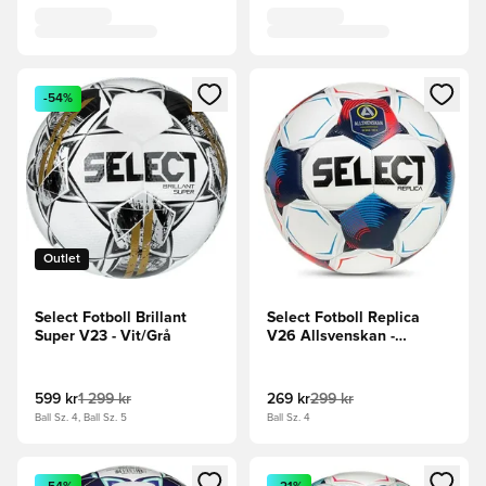
Öppnar en Modal för att logga in eller registrera dig som me
Öppnar en Modal för att logga
-54%
Outlet
Select Fotboll Brillant
Select Fotboll Replica
Super V23 - Vit/Grå
V26 Allsvenskan -
Vit/Röd
599 kr
1 299 kr
269 kr
299 kr
Ball Sz. 4, Ball Sz. 5
Ball Sz. 4
Öppnar en Modal för att logga in eller registrera dig som me
Öppnar en Modal för att logga