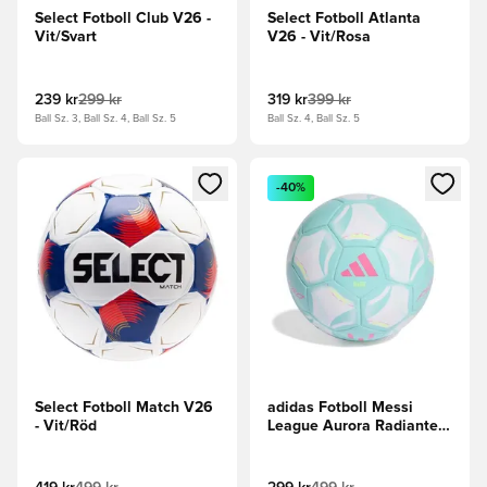
Select Fotboll Club V26 -
Select Fotboll Atlanta
Vit/Svart
V26 - Vit/Rosa
239 kr
299 kr
319 kr
399 kr
Ball Sz. 3, Ball Sz. 4, Ball Sz. 5
Ball Sz. 4, Ball Sz. 5
Öppnar en Modal för att logga in eller registrera dig som me
Öppnar en Modal för att logga
-40%
Select Fotboll Match V26
adidas Fotboll Messi
- Vit/Röd
League Aurora Radiante -
Vit/Flash Aqua