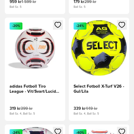
959 kr
1 599 kr
179 kr
299 kr
Ball Sz. 5
Ball Sz. 5
Öppnar en Modal för att logga in eller registrera dig som me
Öppnar en Modal för att logga
-20%
-24%
adidas Fotboll Tiro
Select Fotboll X-Turf V26 -
League - Vit/Svart/Lucid
Gul/Lila
Red
319 kr
399 kr
339 kr
449 kr
Ball Sz. 4, Ball Sz. 5
Ball Sz. 4, Ball Sz. 5
Öppnar en Modal för att logga in eller registrera dig som me
Öppnar en Modal för att logga
-24%
-40%