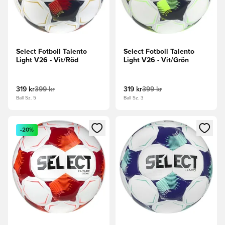
Select Fotboll Talento
Select Fotboll Talento
Light V26 - Vit/Röd
Light V26 - Vit/Grön
319 kr
399 kr
319 kr
399 kr
Ball Sz. 5
Ball Sz. 3
Öppnar en Modal för att logga in eller registrera dig som me
Öppnar en Modal för att logga
-20%