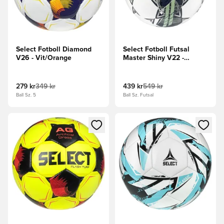
Select Fotboll Diamond
Select Fotboll Futsal
V26 - Vit/Orange
Master Shiny V22 -
Vit/Grön
279 kr
349 kr
439 kr
549 kr
Ball Sz. 5
Ball Sz. Futsal
Öppnar en Modal för att logga in eller registrera dig som me
Öppnar en Modal för att logga