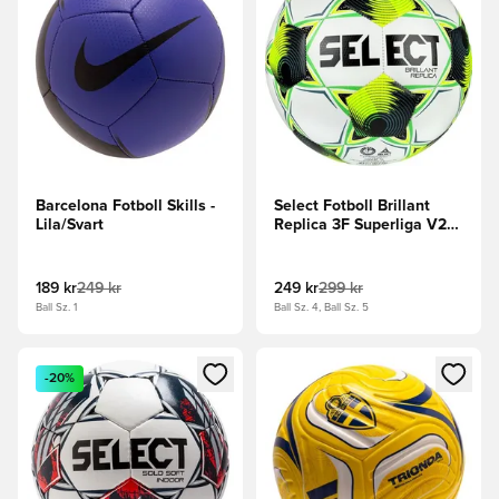
Barcelona Fotboll Skills -
Select Fotboll Brillant
Lila/Svart
Replica 3F Superliga V26
- Vit/Grön/Svart
189 kr
249 kr
249 kr
299 kr
Ball Sz. 1
Ball Sz. 4, Ball Sz. 5
Öppnar en Modal för att logga in eller registrera dig som me
Öppnar en Modal för att logga
-20%