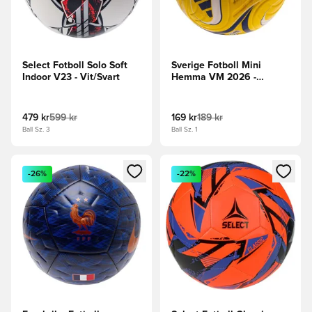
Select Fotboll Solo Soft
Sverige Fotboll Mini
Indoor V23 - Vit/Svart
Hemma VM 2026 -
Gul/Royal Blå
479 kr
599 kr
169 kr
189 kr
Ball Sz. 3
Ball Sz. 1
Öppnar en Modal för att logga in eller registrera dig som me
Öppnar en Modal för att logga
-26%
-22%