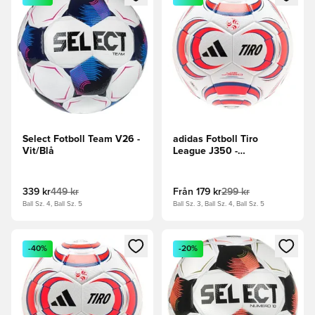
Select Fotboll Team V26 -
adidas Fotboll Tiro
Vit/Blå
League J350 -
Vit/Svart/Lucid
Red/Power Blue
339 kr
449 kr
Från
179 kr
299 kr
Ball Sz. 4, Ball Sz. 5
Ball Sz. 3, Ball Sz. 4, Ball Sz. 5
Öppnar en Modal för att logga in eller registrera dig som me
Öppnar en Modal för att logga
-40%
-20%