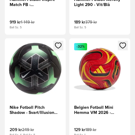
Match FB -
Light 290 - Vit/Blå
Bordeaux/Champagne/Svart
919 kr
1 149 kr
189 kr
379 kr
Ball Sz. 5
Ball Sz. 5
Öppnar en Modal för att logga in eller registrera dig som me
Öppnar en Modal för att logga
-32%
Nike Fotboll Pitch
Belgien Fotboll Mini
Shadow - Svart/Illusion
Hemma VM 2026 -
Green
Röd/Svart
209 kr
249 kr
129 kr
189 kr