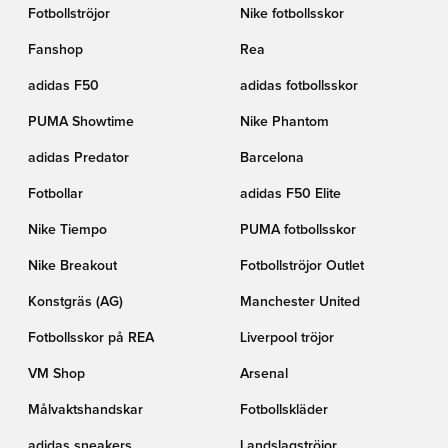
Fotbollströjor
Nike fotbollsskor
Fanshop
Rea
adidas F50
adidas fotbollsskor
PUMA Showtime
Nike Phantom
adidas Predator
Barcelona
Fotbollar
adidas F50 Elite
Nike Tiempo
PUMA fotbollsskor
Nike Breakout
Fotbollströjor Outlet
Konstgräs (AG)
Manchester United
Fotbollsskor på REA
Liverpool tröjor
VM Shop
Arsenal
Målvaktshandskar
Fotbollskläder
adidas sneakers
Landslagströjor