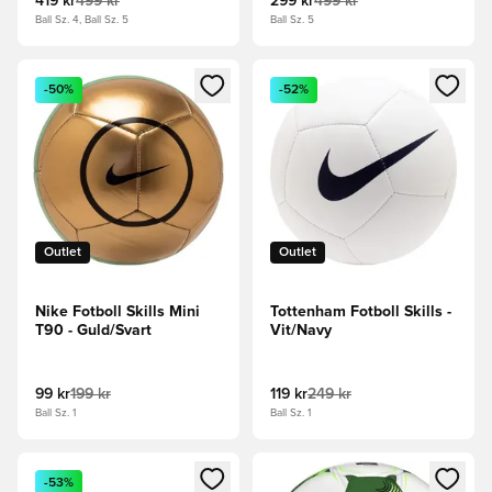
419 kr
499 kr
299 kr
499 kr
Ball Sz. 4, Ball Sz. 5
Ball Sz. 5
Öppnar en Modal för att logga in eller registrera dig som me
Öppnar en Modal för att logga
-50%
-52%
Outlet
Outlet
Nike Fotboll Skills Mini
Tottenham Fotboll Skills -
T90 - Guld/Svart
Vit/Navy
99 kr
199 kr
119 kr
249 kr
Ball Sz. 1
Ball Sz. 1
Öppnar en Modal för att logga in eller registrera dig som me
Öppnar en Modal för att logga
-53%