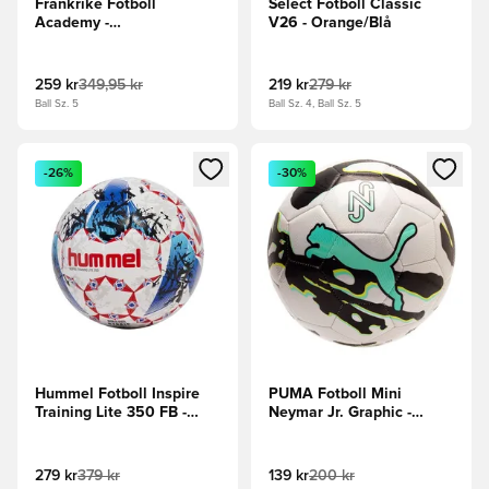
Frankrike Fotboll
Select Fotboll Classic
Academy -
V26 - Orange/Blå
Blå/Blå/Metallisk koppar
259 kr
349,95 kr
219 kr
279 kr
Ball Sz. 5
Ball Sz. 4, Ball Sz. 5
Öppnar en Modal för att logga in eller registrera dig som me
Öppnar en Modal för att logga
-26%
-30%
Hummel Fotboll Inspire
PUMA Fotboll Mini
Training Lite 350 FB -
Neymar Jr. Graphic -
Blå/Röd/Svart
Vit/Svart/Grön
279 kr
379 kr
139 kr
200 kr