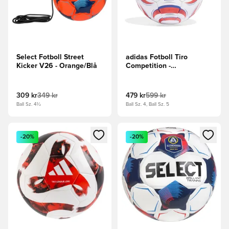
Select Fotboll Street
adidas Fotboll Tiro
Kicker V26 - Orange/Blå
Competition -
Vit/Svart/Lucid Red
309 kr
349 kr
479 kr
599 kr
Ball Sz. 4½
Ball Sz. 4, Ball Sz. 5
Öppnar en Modal för att logga in eller registrera dig som me
Öppnar en Modal för att logga
-20%
-20%