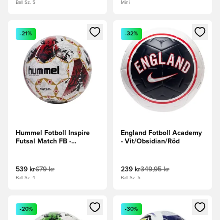
Ball Sz. 5
Mini
Öppnar en Modal för att logga in eller registrera dig som me
Öppnar en Modal för att logga
-21%
-32%
Hummel Fotboll Inspire
England Fotboll Academy
Futsal Match FB -
- Vit/Obsidian/Röd
Bordeaux/Vit/Guld
539 kr
679 kr
239 kr
349,95 kr
Ball Sz. 4
Ball Sz. 5
Öppnar en Modal för att logga in eller registrera dig som me
Öppnar en Modal för att logga
-20%
-30%