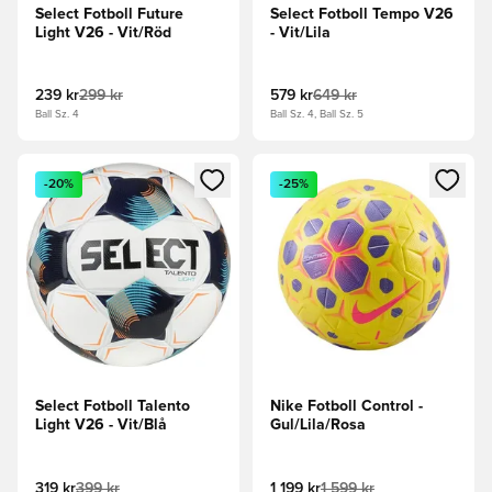
Select Fotboll Future
Select Fotboll Tempo V26
Light V26 - Vit/Röd
- Vit/Lila
239 kr
299 kr
579 kr
649 kr
Ball Sz. 4
Ball Sz. 4, Ball Sz. 5
Öppnar en Modal för att logga in eller registrera dig som me
Öppnar en Modal för att logga
-20%
-25%
Select Fotboll Talento
Nike Fotboll Control -
Light V26 - Vit/Blå
Gul/Lila/Rosa
319 kr
399 kr
1 199 kr
1 599 kr