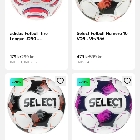
adidas Fotboll Tiro
Select Fotboll Numero 10
League J290 -
V26 - Vit/Röd
Vit/Svart/Lucid
Red/Power Blue
179 kr
299 kr
479 kr
599 kr
Ball Sz. 4, Ball Sz. 5
Ball Sz. 4
Öppnar en Modal för att logga in eller registrera dig som me
Öppnar en Modal för att logga
-20%
-20%