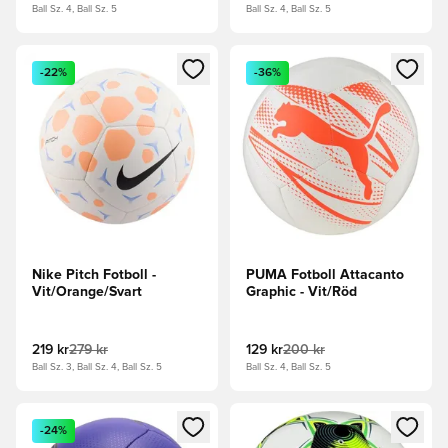
Ball Sz. 4, Ball Sz. 5
Ball Sz. 4, Ball Sz. 5
Öppnar en Modal för att logga in eller registrera dig som me
Öppnar en Modal för att logga
-22%
-36%
Nike Pitch Fotboll -
PUMA Fotboll Attacanto
Vit/Orange/Svart
Graphic - Vit/Röd
219 kr
279 kr
129 kr
200 kr
Ball Sz. 3, Ball Sz. 4, Ball Sz. 5
Ball Sz. 4, Ball Sz. 5
Öppnar en Modal för att logga in eller registrera dig som me
Öppnar en Modal för att logga
-24%