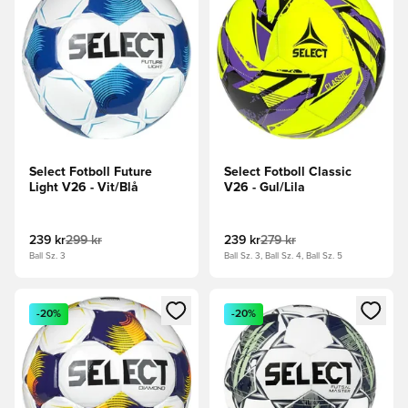
Select Fotboll Future
Select Fotboll Classic
Light V26 - Vit/Blå
V26 - Gul/Lila
239 kr
299 kr
239 kr
279 kr
Ball Sz. 3
Ball Sz. 3, Ball Sz. 4, Ball Sz. 5
Öppnar en Modal för att logga in eller registrera dig som me
Öppnar en Modal för att logga
-20%
-20%