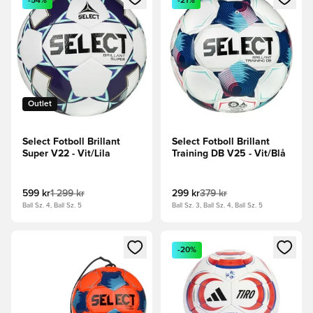
-54%
-21%
Outlet
Select Fotboll Brillant
Select Fotboll Brillant
Super V22 - Vit/Lila
Training DB V25 - Vit/Blå
599 kr
1 299 kr
299 kr
379 kr
Ball Sz. 4, Ball Sz. 5
Ball Sz. 3, Ball Sz. 4, Ball Sz. 5
Öppnar en Modal för att logga in eller registrera dig som me
Öppnar en Modal för att logga
-20%