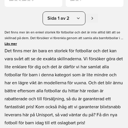
Ball Sz. 4, Ball Sz. 5
Ball Sz. 1
Sida 1 av 2
Det finns mer än en enkel storlek för fotbollar och det är inte alltid lätt att se
skillnad på dem. Det försöker vi förenkla genom att samla alla barnfotbollar i i
en egen kategori, fotbollar som är lite mindre och lättare jämfört med
Läs mer
vuxenmodellerna. Dessutom är bollarna vi samlat här redan nedsatta i pris
Det finns mer än bara en storlek för fotbollar och det kan
vilket innebär att du garanterat kan hitta billiga fotbollar för barn online, för att
vara svårt att se de exakta skillnaderna. Vi försöker göra det
inte snacka om våra snabba leveranstider. Ska du ha en barnfotboll? Då är det
lite enklare för dig och det är därför vi har samlat alla
bara att slå till här!
fotbollar för barn i denna kategori som är lite mindre och
har en lägre vikt än modellerna för vuxna. Och det blir ännu
bättre eftersom alla fotbollar du hittar här redan är
rabatterade och till försäljning, så du är garanterad ett
fantastiskt pris! Kom också ihåg att vi garanterar blixtsnabb
leverans här på Unisport, så vad väntar du på? Få din nya
fotboll för barn idag till ett oslagbart pris!