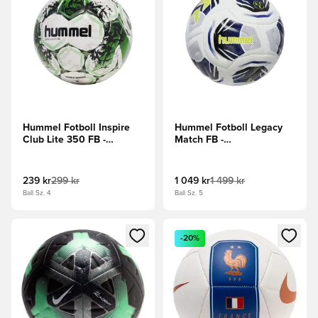
Hummel Fotboll Inspire
Hummel Fotboll Legacy
Club Lite 350 FB -
Match FB -
Vit/Grön/Neongrön
Vit/Blå/Grön/Svart
239 kr
299 kr
1 049 kr
1 499 kr
Ball Sz. 4
Ball Sz. 5
Öppnar en Modal för att logga in eller registrera dig som me
Öppnar en Modal för att logga
-20%