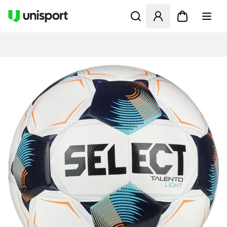
Öppnar en Modal för att logg