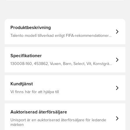
Produktbeskrivning
Talento modell tillverkad enligt FIFA-rekommendationer
för ungdomsfotbollar i storlek och vikt Denna boll är
dubbelbunden - både sydd och limmad för mindre
vattenabsorption Den är laminerad med ett 3mm skum
som ger bollen en unik lätt och mjuk touch 2026-
Specifikationer
versionen kommer med en ny konstruktion med ökad
hållbarhet och en ny materialstruktur i vågpunktdesign
130008-160, 453862, Vuxen, Barn, Select, Vit, Konstgräs,
Det finns en SR-blåsa inuti för utmärkt lufthållning
Gräs, Dam, Herr, Fotbollar
Kundtjänst
Vi finns här för att hjälpa till
Auktoriserad återförsäljare
Unisport är en auktoriserad återförsäljare för ledande
märken