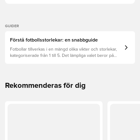
GUIDER
Förstå fotbollsstorlekar: en snabbguide
Fotbollar tillverkas i en mängd olika vikter och storlekar,
kategoriserade från 1 till 5. Det lämpliga valet beror på
faktorer som ålder, skicklighet, och avsedd användning,
inklusive förbundsregler och träningsmetoder.
Rekommenderas för dig