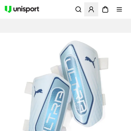
Öppnar en Modal för att logg