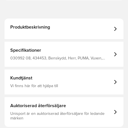
Produktbeskrivning
Specifikationer
030992 08, 434453, Benskydd, Herr, PUMA, Vuxen,
Padding: 100% Eva; Shield: 100% Polypropylene; Backing:
25% Polyamide, 5% Rubber, 70% Polyester, Blå, PUMA
Dreamrush
Kundtjänst
Vi finns här för att hjälpa till
Auktoriserad återförsäljare
Unisport är en auktoriserad återförsäljare för ledande
märken