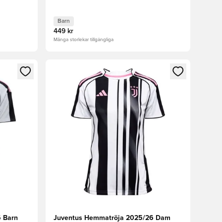
Barn
449 kr
Många storlekar tillgängliga
 in eller registrera dig som medlem
Öppnar en Modal för att logga in eller registrera
 Barn
Juventus Hemmatröja 2025/26 Dam