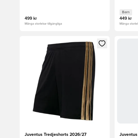
Barn
499 kr
449 kr
Många storlekar tillgängliga
Många storlek
Öppnar en Modal för att logga in eller registrera dig
Öppnar en
Juventus Tredjeshorts 2026/27
Juventu