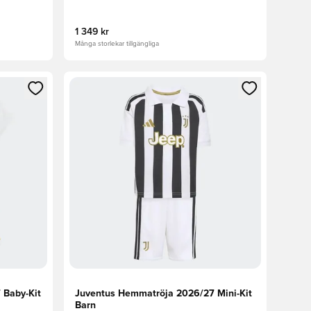
1 349 kr
Många storlekar tillgängliga
 in eller registrera dig som medlem
Öppnar en Modal för att logga in eller registrera
 Baby-Kit
Juventus Hemmatröja 2026/27 Mini-Kit
Barn