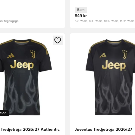
Barn
849 kr
ar tillgängliga
6-8 Years, 8-10 Years, 10-12 Years, 14-16 Years
 som medlem
 Modal för att logga in eller registrera dig som medlem
Öppnar en Modal för att logga
ition
 Tredjetröja 2026/27 Authentic
Juventus Tredjetröja 2026/27