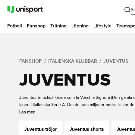
S
Fotboll
Fanshop
Träning
Löpning
Lifestyle
Teamspo
FANSHOP
ITALIENSKA KLUBBAR
JUVENTUS
JUVENTUS
Juventus är också kända som la Vecchia Signora (Den gamla 
lagen i italienska Serie A. Om du som miljoner andra älskar de
kommit till helt rätt sida. Vår Juventus shop består av de mes
Läs mer
marknaden. Du finner allt från tröjor, träningskläder och andr
Alltid snabb leverans och bra priser på Unisport.
Juventus tröjor
Juventus shorts
Juventu