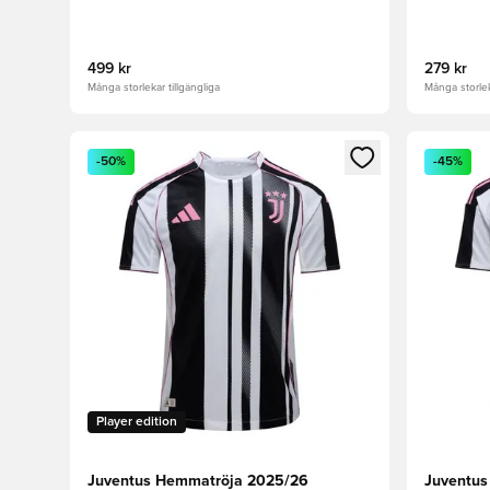
499 kr
279 kr
Många storlekar tillgängliga
Många storlek
Öppnar en Modal för att logga in eller registrera dig
Öppnar en
-50%
-45%
Player edition
Juventus Hemmatröja 2025/26
Juventus