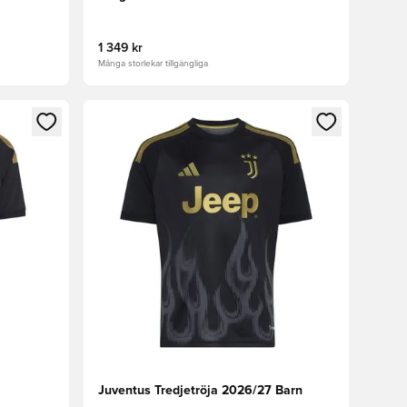
1 349 kr
Många storlekar tillgängliga
 in eller registrera dig som medlem
Öppnar en Modal för att logga in eller registrera
Juventus Tredjetröja 2026/27 Barn