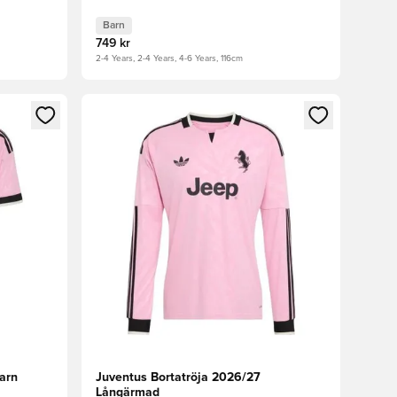
Barn
749 kr
2-4 Years, 2-4 Years, 4-6 Years, 116cm
 in eller registrera dig som medlem
Öppnar en Modal för att logga in eller registrera
arn
Juventus Bortatröja 2026/27
Långärmad