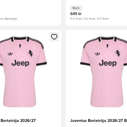
Barn
649 kr
ar tillgängliga
0-2 Years, 0-2 Years, 0-2 Years
 som medlem
 Modal för att logga in eller registrera dig som medlem
Öppnar en Modal för att logga
 Bortatröja 2026/27
Juventus Bortatröja 2026/27 B