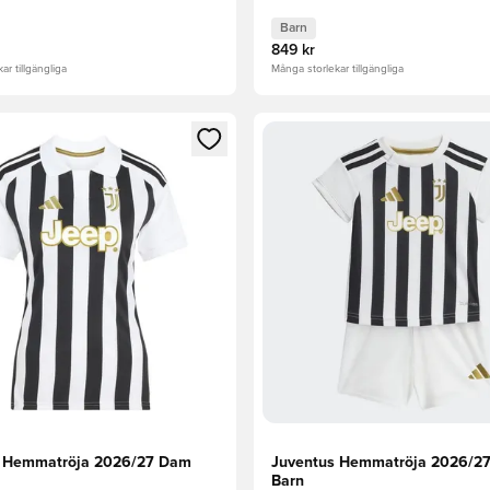
Barn
849 kr
ar tillgängliga
Många storlekar tillgängliga
 Modal för att logga in eller registrera dig som medlem
Öppnar en Modal för att logga
s Hemmatröja 2026/27 Dam
Juventus Hemmatröja 2026/27
Barn