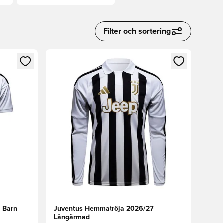
Filter och sortering
 in eller registrera dig som medlem
Öppnar en Modal för att logga in eller registrera
 Barn
Juventus Hemmatröja 2026/27
Långärmad