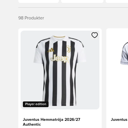
98
Produkter
Öppnar en Modal för att logga in eller registrera dig
Öppnar en
Player edition
Juventus Hemmatröja 2026/27
Juventus
Authentic