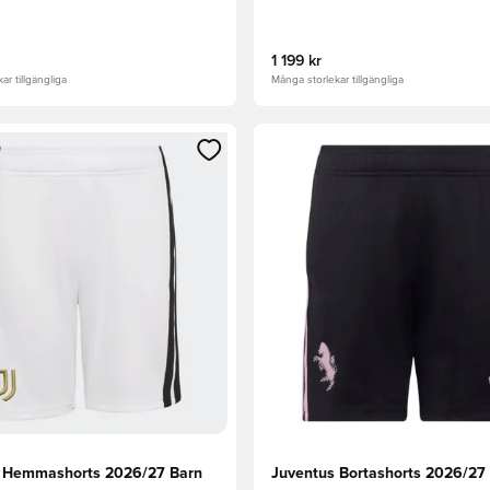
1 199 kr
ar tillgängliga
Många storlekar tillgängliga
 som medlem
 Modal för att logga in eller registrera dig som medlem
Öppnar en Modal för att logga
 Hemmashorts 2026/27 Barn
Juventus Bortashorts 2026/27