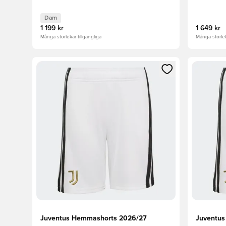
Dam
1 199 kr
1 649 kr
Många storlekar tillgängliga
Många storlek
Öppnar en Modal för att logga in eller registrera dig
Öppnar en
Juventus Hemmashorts 2026/27
Juventus