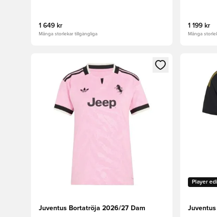
1 649 kr
1 199 kr
Många storlekar tillgängliga
Många storlek
Öppnar en Modal för att logga in eller registrera dig
Öppnar en
Player ed
Juventus Bortatröja 2026/27 Dam
Juventus