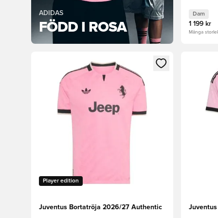
ADIDAS
Dam
FÖDD I ROSA
1 199 kr
Många storlek
Öppnar en Modal för att logga in eller registrera dig
Öppnar en
Player edition
Juventus Bortatröja 2026/27 Authentic
Juventus