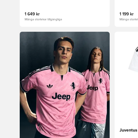
1 649 kr
1 199 kr
Många storlekar tillgängliga
Många storlek
Öppnar en
Juventu