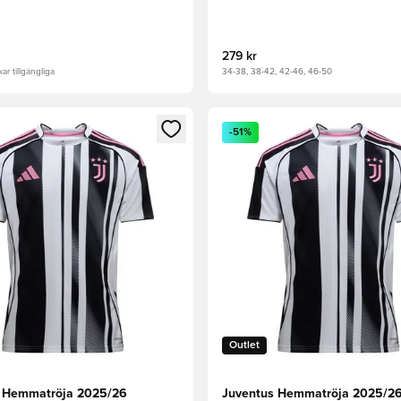
279 kr
ar tillgängliga
34-38, 38-42, 42-46, 46-50
 som medlem
 Modal för att logga in eller registrera dig som medlem
Öppnar en Modal för att logga
-51%
Outlet
 Hemmatröja 2025/26
Juventus Hemmatröja 2025/26