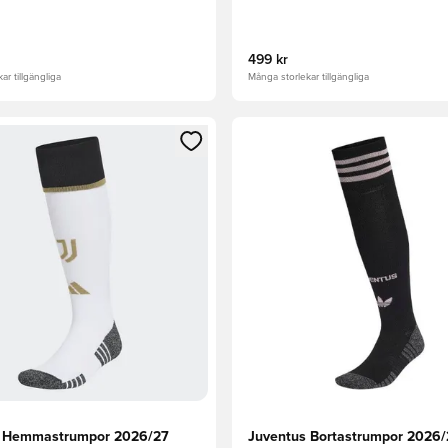
499 kr
ar tillgängliga
Många storlekar tillgängliga
 som medlem
 Modal för att logga in eller registrera dig som medlem
Öppnar en Modal för att logga
s Hemmastrumpor 2026/27
Juventus Bortastrumpor 2026/