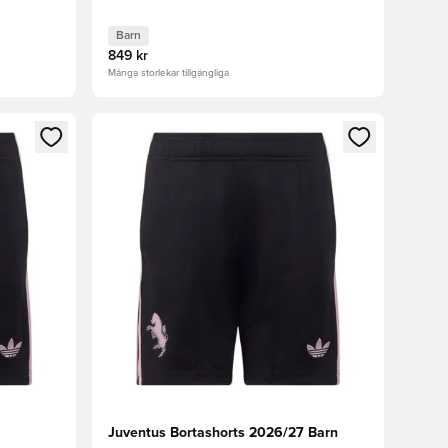
Barn
849 kr
Många storlekar tillgängliga
 in eller registrera dig som medlem
Öppnar en Modal för att logga in eller registrera
Juventus Bortashorts 2026/27 Barn