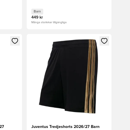
Barn
449 kr
Många storlekar tillgängliga
 in eller registrera dig som medlem
Öppnar en Modal för att logga in eller registrera
27
Juventus Tredjeshorts 2026/27 Barn