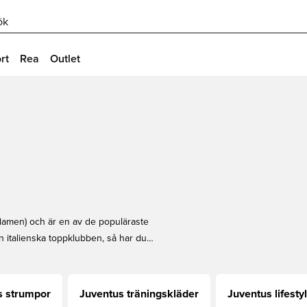
ök
rt
Rea
Outlet
damen) och är en av de populäraste
n italienska toppklubben, så har du
t unika Juventus-prylarna på
a produkter som nyckelringar osv.
s strumpor
Juventus träningskläder
Juventus lifesty