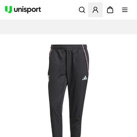
Öppnar en Modal för att logg