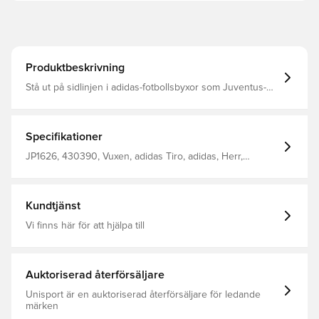
Produktbeskrivning
Stå ut på sidlinjen i adidas-fotbollsbyxor som Juventus-
spelare drar på sig utanför planen. De är tillverkade av
lättviktigt vävt tyg och har fuktreglerande AEROREADY
och är utformade för att hålla dig bekväm oavsett om du
ska ut på dagen eller slappna av på kvällen. Ett
Specifikationer
klubbemblem på benet visar att du hyllar Bianconeri.
Normal passform Elastisk midja med dragsko
JP1626, 430390, Vuxen, adidas Tiro, adidas, Herr,
Huvudmaterial: 100% Polyester(100% Återvunnen) /
Träningsbyxor, Lång, Svart
Fickor: 100% Polyester(100% Återvunnen) AEROREADY
Broderat Juventus-emblem
Kundtjänst
Vi finns här för att hjälpa till
Auktoriserad återförsäljare
Unisport är en auktoriserad återförsäljare för ledande
märken