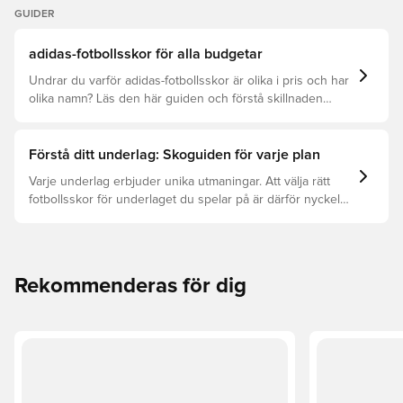
GUIDER
adidas-fotbollsskor för alla budgetar
Undrar du varför adidas-fotbollsskor är olika i pris och har
olika namn? Läs den här guiden och förstå skillnaden
mellan Elite, Pro, League och Club.
Förstå ditt underlag: Skoguiden för varje plan
Varje underlag erbjuder unika utmaningar. Att välja rätt
fotbollsskor för underlaget du spelar på är därför nyckeln
för optimal prestation, förebyggande av skador och lång
livslängd. Läs vidare för att se vilka skor som är bäst för
de olika underlagen.
Rekommenderas för dig