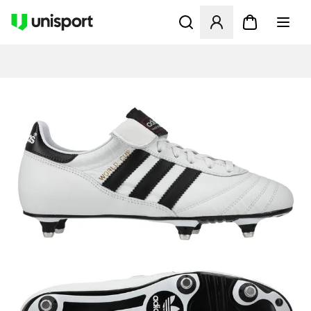
Öppnar en Modal för att logg