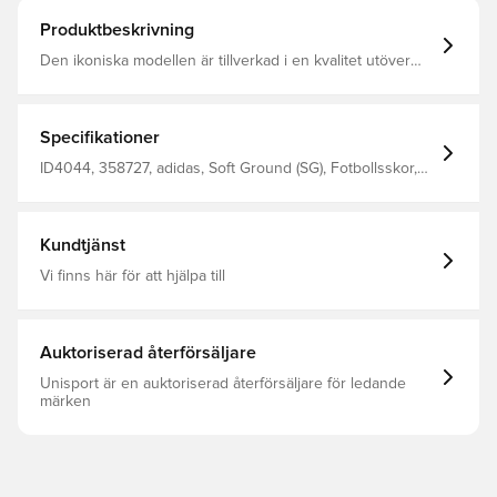
Produktbeskrivning
Den ikoniska modellen är tillverkad i en kvalitet utöver
det vanliga, vilket bidrar till att ge oöverträffad komfort VM
består av känguruläder som kramar foten, vilket ger dig
en perfekt passform och en passform som kan användas
av praktiskt taget alla fotbollsspelare I hälen finns stöd
Specifikationer
som gör skon mer stabil och extra hållbar i utsatta
områden Detta är en sko med SG-dubbar för mjuka och
ID4044, 358727, adidas, Soft Ground (SG), Fotbollsskor,
mycket mjuka naturliga ytor, som våta gräsplaner.
Mundial, Bekvämlighet, Vuxen, Läder, World Cup, Utan
strumpa, Bäst, Herr, Vit
Kundtjänst
Vi finns här för att hjälpa till
Auktoriserad återförsäljare
Unisport är en auktoriserad återförsäljare för ledande
märken