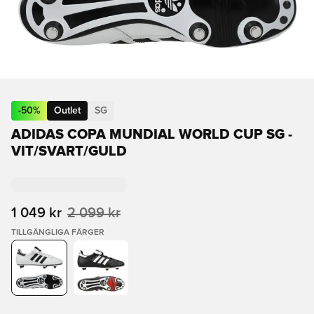
-
50
%
Outlet
SG
ADIDAS COPA MUNDIAL WORLD CUP SG -
VIT/SVART/GULD
1 049 kr
2 099 kr
TILLGÄNGLIGA FÄRGER