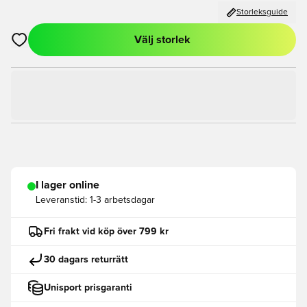
Storleksguide
Välj storlek
Öppnar en Modal för att logga in eller registrera dig som med
I lager online
Leveranstid:
1-3 arbetsdagar
Fri frakt vid köp över 799 kr
30 dagars returrätt
Unisport prisgaranti