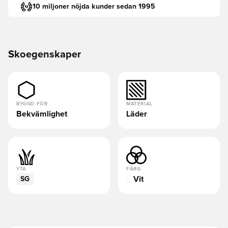
10 miljoner nöjda kunder sedan 1995
Skoegenskaper
BYGGD FÖR
MATERIAL
Bekvämlighet
Läder
YTA
FÄRG
Vit
SG