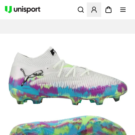
Öppnar en Modal för att logg