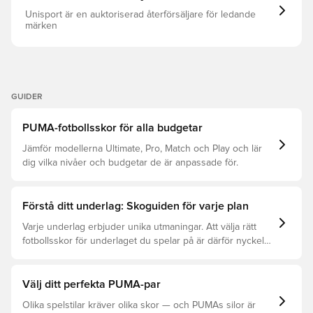
återvunnet material som ett steg mot en bättre framtid
FG-dubbar för gräsplaner. Vikt: 255 gram Obs: PUMA
Unisport är en auktoriserad återförsäljare för ledande
anger att färgen på yttersulan kan blekna vid användning.
märken
GUIDER
PUMA-fotbollsskor för alla budgetar
Jämför modellerna Ultimate, Pro, Match och Play och lär
dig vilka nivåer och budgetar de är anpassade för.
Förstå ditt underlag: Skoguiden för varje plan
Varje underlag erbjuder unika utmaningar. Att välja rätt
fotbollsskor för underlaget du spelar på är därför nyckeln
för optimal prestation, förebyggande av skador och lång
livslängd. Läs vidare för att se vilka skor som är bäst för
de olika underlagen.
Välj ditt perfekta PUMA-par
Olika spelstilar kräver olika skor — och PUMAs silor är