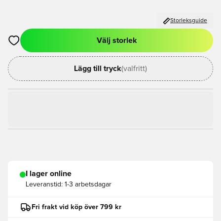
Storleksguide
Välj storlek
Öppnar en Modal för att logga in eller registrera dig som med
Lägg till tryck
(valfritt)
I lager online
Leveranstid:
1-3 arbetsdagar
Fri frakt vid köp över 799 kr