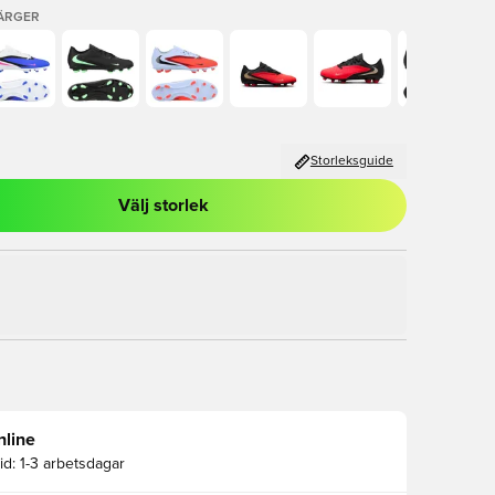
FÄRGER
Storleksguide
Välj storlek
al för att logga in eller registrera dig som medlem
nline
id:
1-3 arbetsdagar