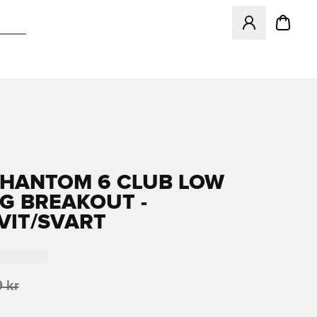
Öppnar en Modal f
PHANTOM 6 CLUB LOW
G BREAKOUT -
VIT/SVART
 kr