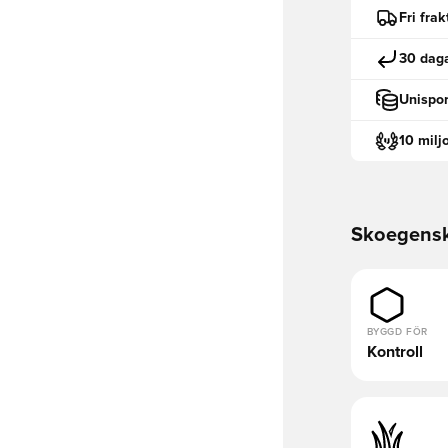
Fri fra
30 daga
Unispor
10 milj
Skoegens
BYGGD FÖR
Kontroll