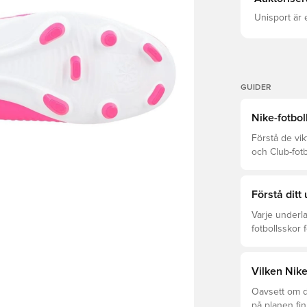
Unisport är 
GUIDER
Nike-fotbol
Förstå de vik
och Club-fot
och prisklass
Förstå ditt
Varje underla
fotbollsskor 
optimal prest
Läs vidare fö
underlagen.
Vilken Nike
Oavsett om du
på planen fi