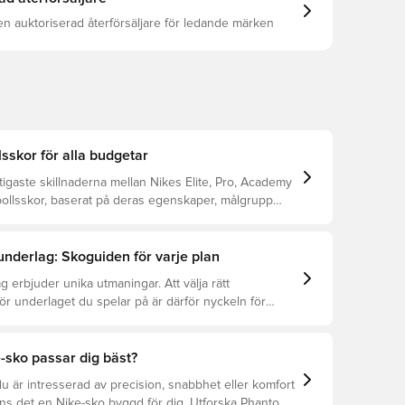
en auktoriserad återförsäljare för ledande märken
lsskor för alla budgetar
tigaste skillnaderna mellan Nikes Elite, Pro, Academy
bollsskor, baserat på deras egenskaper, målgrupp
.
 underlag: Skoguiden för varje plan
g erbjuder unika utmaningar. Att välja rätt
för underlaget du spelar på är därför nyckeln för
ation, förebyggande av skador och lång livslängd.
r att se vilka skor som är bäst för de olika
-sko passar dig bäst?
 är intresserad av precision, snabbhet eller komfort
nns det en Nike-sko byggd för dig. Utforska Phantom,