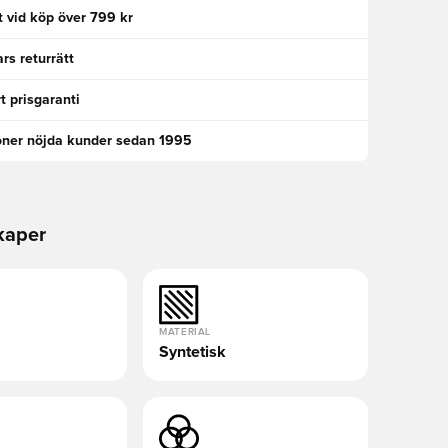
kt vid köp över 799 kr
rs returrätt
t prisgaranti
oner nöjda kunder sedan 1995
kaper
MATERIAL
Syntetisk