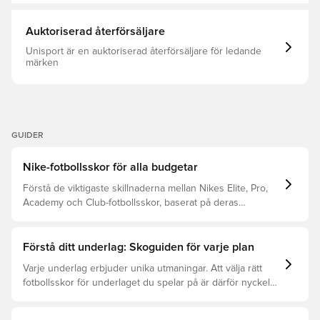
Auktoriserad återförsäljare
Unisport är en auktoriserad återförsäljare för ledande
märken
GUIDER
Nike-fotbollsskor för alla budgetar
Förstå de viktigaste skillnaderna mellan Nikes Elite, Pro,
Academy och Club-fotbollsskor, baserat på deras
egenskaper, målgrupp och prisklass.
Förstå ditt underlag: Skoguiden för varje plan
Varje underlag erbjuder unika utmaningar. Att välja rätt
fotbollsskor för underlaget du spelar på är därför nyckeln
för optimal prestation, förebyggande av skador och lång
livslängd. Läs vidare för att se vilka skor som är bäst för