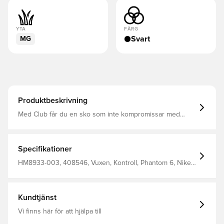
YTA
FÄRG
Svart
MG
Produktbeskrivning
Med Club får du en sko som inte kompromissar med
kvaliteten oavsett om du är nybörjare eller bara spelar för
att ha kul. Phantom 6 har en ovandel som formar sig efter
foten så att du kommer närmare bollen när du dribblar,
passar och skjuter.
Specifikationer
HM8933-003, 408546, Vuxen, Kontroll, Phantom 6, Nike,
Herr, Dam, Fotbollsskor, Women's EURO 2025, Syntetisk,
Club, Svart, Basic, Utan strumpa, Multi Ground (MG), Nike
Shadow FA25
Kundtjänst
Vi finns här för att hjälpa till