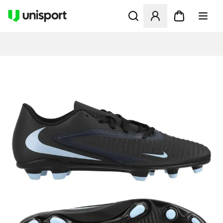
Öppnar en Modal för att logg