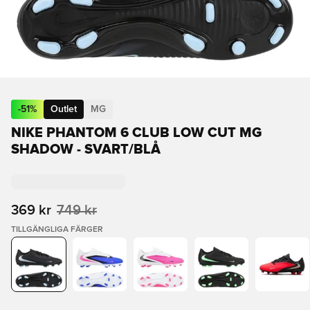
-
51
%
Outlet
MG
NIKE PHANTOM 6 CLUB LOW CUT MG
SHADOW - SVART/BLÅ
369 kr
749 kr
TILLGÄNGLIGA FÄRGER