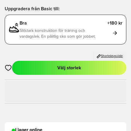
Uppgradera från Basic till:
Bra
+180 kr
Slitstark konstruktion för träning och
vardagslek. En pålitlig sko som gör jobbet.
Storleksguide
Välj storlek
Öppnar en Modal för att logga in eller registrera dig som med
I lager online