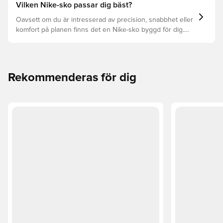
de olika underlagen.
Vilken Nike-sko passar dig bäst?
Oavsett om du är intresserad av precision, snabbhet eller
komfort på planen finns det en Nike-sko byggd för dig.
Utforska Phantom, Mercurial och Tiempo och deras
funktioner för att hitta din perfekta passform.
Rekommenderas för dig