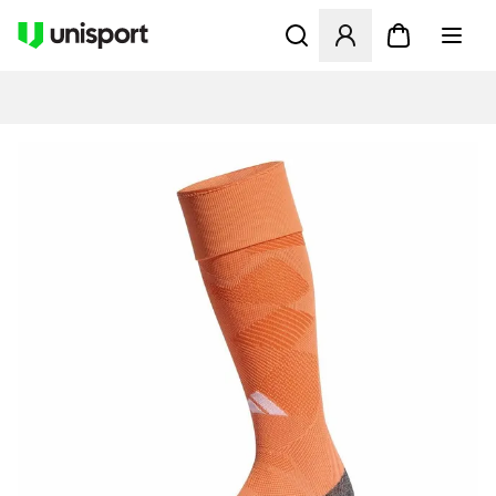
Öppnar en Modal för att logg