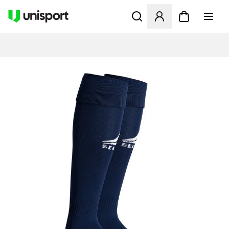
Öppnar en Modal för att logg