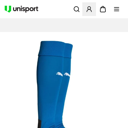
Öppnar en Modal för att logg