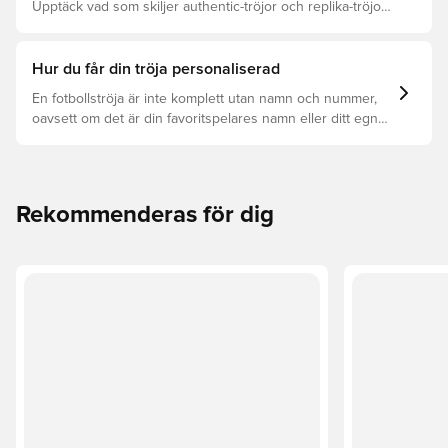
Upptäck vad som skiljer authentic-tröjor och replika-tröjor
åt samt vilken som är rätt för dig.
Hur du får din tröja personaliserad
En fotbollströja är inte komplett utan namn och nummer,
oavsett om det är din favoritspelares namn eller ditt egna.
Så här får du det att hända:
Rekommenderas för dig