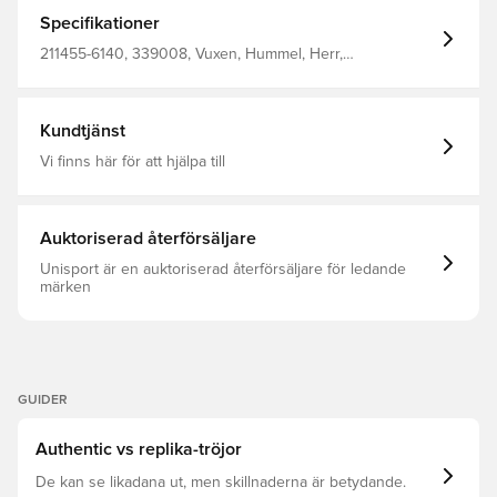
BEECOOL® -tygteknologi som håller dig sval och torr tack
vare hög andningsförmåga och snabbtorkande
Specifikationer
egenskaper Tillverkad av 100% polyester.
211455-6140, 339008, Vuxen, Hummel, Herr,
Fotbollströjor, Bättre, Kortärmad, Grön, 100% Pl - Knit
Kundtjänst
Vi finns här för att hjälpa till
Auktoriserad återförsäljare
Unisport är en auktoriserad återförsäljare för ledande
märken
GUIDER
Authentic vs replika-tröjor
De kan se likadana ut, men skillnaderna är betydande.