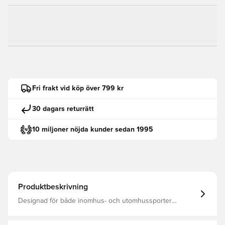
Fri frakt vid köp över 799 kr
30 dagars returrätt
10 miljoner nöjda kunder sedan 1995
Produktbeskrivning
Designad för både inomhus- och utomhussporter
Skjortan är gjord av slitstark dubbelstickad polyester som
klarar lite av allt Denna hummel® jersey har även