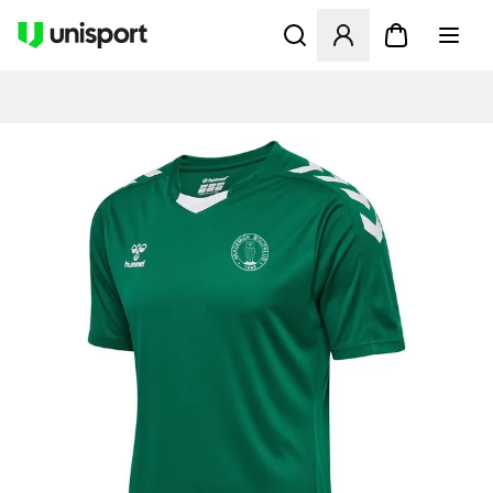
Öppnar en Modal för att logg