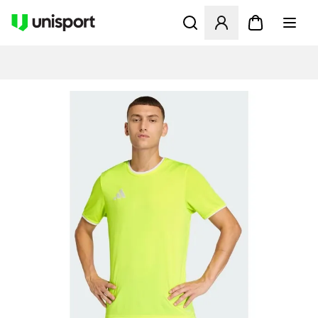
Öppnar en Modal för att logg