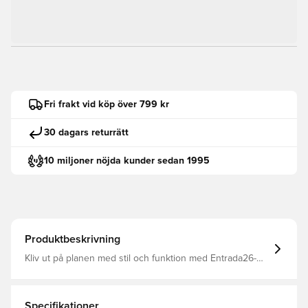
Fri frakt vid köp över 799 kr
30 dagars returrätt
10 miljoner nöjda kunder sedan 1995
Produktbeskrivning
Kliv ut på planen med stil och funktion med Entrada26-
tröja. Den är designad för alla som lever och andas
fotboll, på alla nivåer.HÅLLER DIG SVAL. HÅLLER DIG
TORR. HÅLLER DIG REDO. CLIMACOOL leder bort svett
så att du håller dig sval, torr och fokuserad på att
Specifikationer