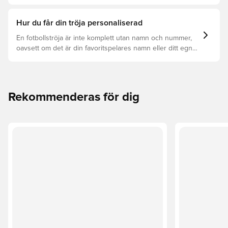
åt samt vilken som är rätt för dig.
Hur du får din tröja personaliserad
En fotbollströja är inte komplett utan namn och nummer,
oavsett om det är din favoritspelares namn eller ditt egna.
Så här får du det att hända:
Rekommenderas för dig