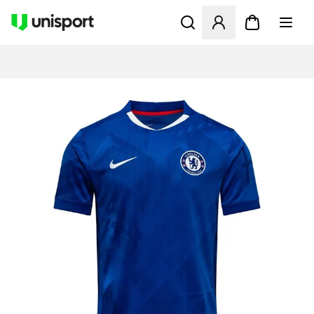
Öppnar en Modal för att logg