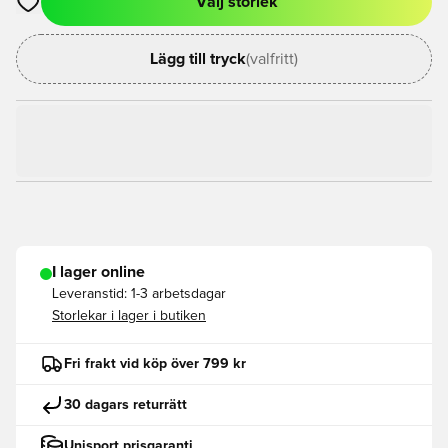
Välj storlek
Öppnar en Modal för att logga in eller registrera dig som med
Lägg till tryck
(valfritt)
I lager online
Leveranstid:
1-3 arbetsdagar
Storlekar i lager i butiken
Fri frakt vid köp över 799 kr
30 dagars returrätt
Unisport prisgaranti