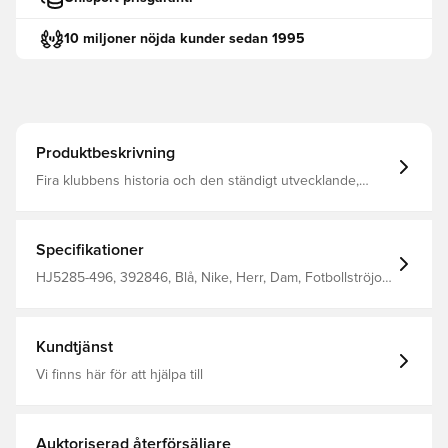
10 miljoner nöjda kunder sedan 1995
Produktbeskrivning
Fira klubbens historia och den ständigt utvecklande,
livfulla andan i London med Chelsea FC:s hemmatröja
2025/26. Denna replika tröja har klassiskt Chelsea-blått
och ett subtilt tryck inspirerat av stadens arkitektur. Nike
Dri-FIT-tekniken flyttar bort svett från huden för snabbare
Specifikationer
avdunstning, vilket hjälper dig att hålla dig torr och
bekväm. Vävd logga 100% polyester
HJ5285-496, 392846, Blå, Nike, Herr, Dam, Fotbollströjor,
Supportertröjor, Kortärmad, Barn, Hemmaställ, 100%
Polyester, 2025/26
Kundtjänst
Vi finns här för att hjälpa till
Auktoriserad återförsäljare