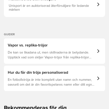
Unisport är en auktoriserad återförsäljare för ledande
märken
GUIDER
Vapor vs. replika-tröjor
De kan se likadana ut, men skillnaderna är betydande.
Upptäck vad som skiljer Vapor-tröjor från replika-tröjor
samt vilken som är rätt för dig.
Hur du får din tröja personaliserad
En fotbollströja är inte komplett utan namn och nummer,
oavsett om det är din favoritspelares namn eller ditt egna.
Så här får du det att hända:
Rekommenderas för dig