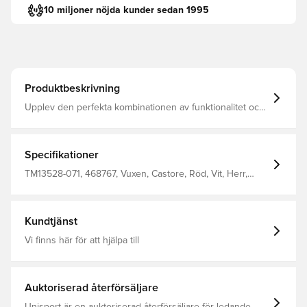
10 miljoner nöjda kunder sedan 1995
Produktbeskrivning
Upplev den perfekta kombinationen av funktionalitet och
mode med denna högpresterande fotbollströja Skjortan
är speciellt utformad för optimal andningsförmåga och
håller dig sval och bekväm oavsett om du dominerar
banan eller jublar från läktaren. Normal passform
Specifikationer
Tillverkad av 100% polyester.
TM13528-071, 468767, Vuxen, Castore, Röd, Vit, Herr,
Fotbollströjor, Supportertröjor, Kortärmad, 2025/26,
Fjärdetröjor
Kundtjänst
Vi finns här för att hjälpa till
Auktoriserad återförsäljare