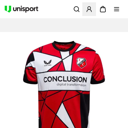
Öppnar en Modal för att logg