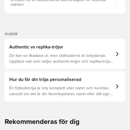
Unisport är en auktoriserad återförsäljare för ledande
märken
GUIDER
Authentic vs replika-tröjor
De kan se likadana ut, men skillnaderna är betydande.
Upptäck vad som skiljer authentic-tröjor och replika-tröjor
åt samt vilken som är rätt för dig.
Hur du får din tröja personaliserad
En fotbollströja är inte komplett utan namn och nummer,
oavsett om det är din favoritspelares namn eller ditt egna.
Så här får du det att hända:
Rekommenderas för dig