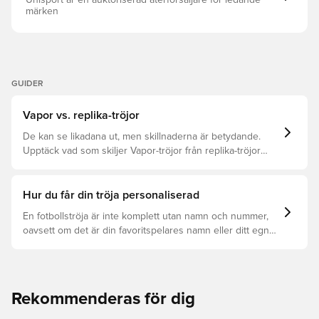
Unisport är en auktoriserad återförsäljare för ledande
märken
GUIDER
Vapor vs. replika-tröjor
De kan se likadana ut, men skillnaderna är betydande.
Upptäck vad som skiljer Vapor-tröjor från replika-tröjor
samt vilken som är rätt för dig.
Hur du får din tröja personaliserad
En fotbollströja är inte komplett utan namn och nummer,
oavsett om det är din favoritspelares namn eller ditt egna.
Så här får du det att hända:
Rekommenderas för dig