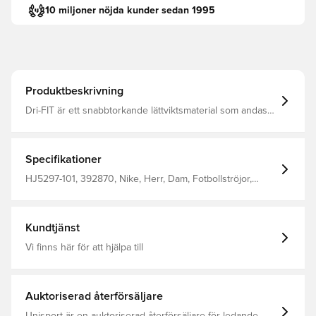
10 miljoner nöjda kunder sedan 1995
Produktbeskrivning
Dri-FIT är ett snabbtorkande lättviktsmaterial som andas
och leder bort fukt från kroppen, så att du alltid hålls torr,
bekväm och fokuserad Samma design som spelarna
använder Normal passform Tillverkad av 100% polyester.
Specifikationer
HJ5297-101, 392870, Nike, Herr, Dam, Fotbollströjor,
Hemmaställ, Supportertröjor, Kortärmad, 100% Polyester,
Vit, Barn, 2025/26
Kundtjänst
Vi finns här för att hjälpa till
Auktoriserad återförsäljare