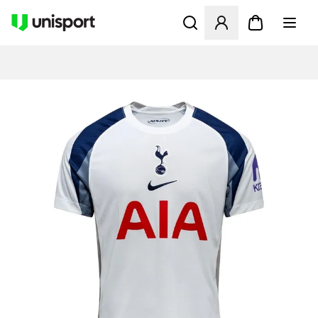
Öppnar en Modal för att logg