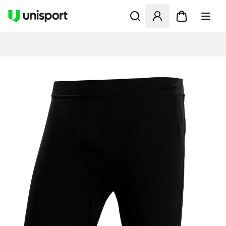
Öppnar en Modal för att logg