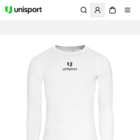
Öppnar en Modal för att logg