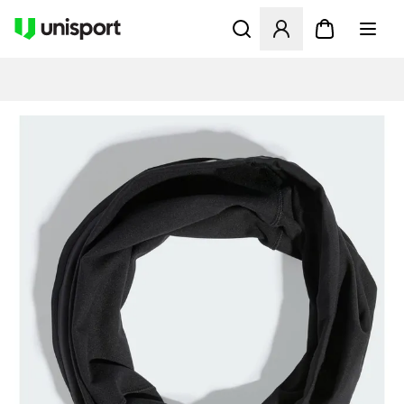
Öppnar en Modal för att logg