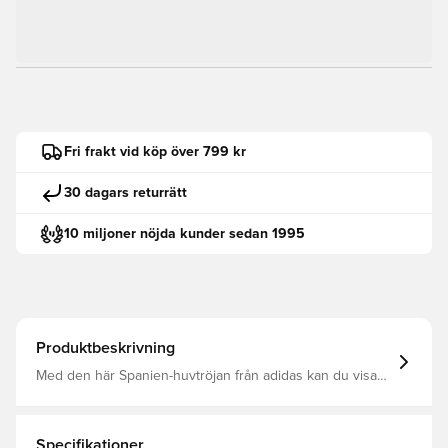
Fri frakt vid köp över 799 kr
30 dagars returrätt
10 miljoner nöjda kunder sedan 1995
Produktbeskrivning
Med den här Spanien-huvtröjan från adidas kan du visa
ditt stöd för damlandslaget. Den är gjord i mjukt
sweatshirttyg och håller dig bekväm genom nagelbitande
turneringar och mysiga hemmakvällar. Ett
landslagsemblem sticker ut på färger lånade från
Specifikationer