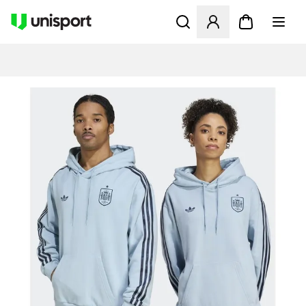
Öppnar en Modal för att logg