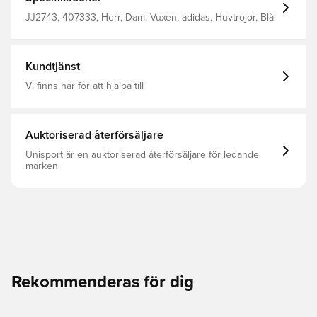
bortatröjan och visar upp din fotbollspassion.Denna
hoodie är gjord med UNITEFIT – ett system som
JJ2743, 407333, Herr, Dam, Vuxen, adidas, Huvtröjor, Blå
inkluderar alla, oavsett storlek, kön och form. Lös
passform Huva med dragsko Huvudmaterial: 100%
Bomull / Huvfoder: 100% Bomull / Resårstickad Del: 100%
Bomull Känguruficka Ribbade muddar och fåll Spaniens
Kundtjänst
damlagsemblem
Vi finns här för att hjälpa till
Auktoriserad återförsäljare
Unisport är en auktoriserad återförsäljare för ledande
märken
Rekommenderas för dig