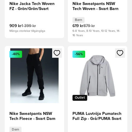
Nike Jacka Tech Woven
Nike Sweatpants NSW
FZ - Grön/Grön/Svart
Tech Woven - Svart Barn
Barn
909 kr
1 399 kr
619 kr
879 kr
Många storlekar tillgängliga
6-8 Years, 8-10 Years, 10-12 Years, 14-
16 Years
Öppnar en Modal för att logga in eller registrera dig som me
Öppnar en Modal för att logga
-40%
-56%
Outlet
Nike Sweatpants NSW
PUMA Luvtröja Pumatech
Tech Fleece - Svart Dam
Full Zip - Grå/PUMA Svart
Dam