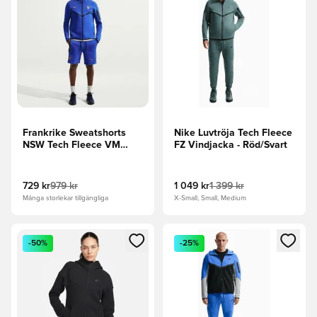
Frankrike Sweatshorts
Nike Luvtröja Tech Fleece
NSW Tech Fleece VM
FZ Vindjacka - Röd/Svart
2026 - Blå/Metallisk
koppar
729 kr
979 kr
1 049 kr
1 399 kr
Många storlekar tillgängliga
X-Small, Small, Medium
Öppnar en Modal för att logga in eller registrera dig som me
Öppnar en Modal för att logga
-50%
-25%