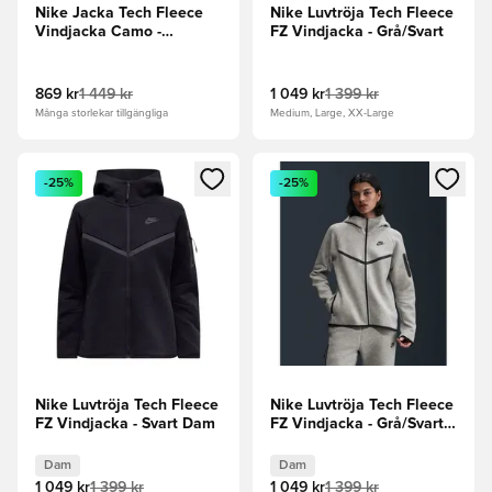
Nike Jacka Tech Fleece
Nike Luvtröja Tech Fleece
Vindjacka Camo -
FZ Vindjacka - Grå/Svart
Grön/Svart
869 kr
1 449 kr
1 049 kr
1 399 kr
Många storlekar tillgängliga
Medium, Large, XX-Large
Öppnar en Modal för att logga in eller registrera dig som me
Öppnar en Modal för att logga
-25%
-25%
Nike Luvtröja Tech Fleece
Nike Luvtröja Tech Fleece
FZ Vindjacka - Svart Dam
FZ Vindjacka - Grå/Svart
Dam
Dam
Dam
1 049 kr
1 399 kr
1 049 kr
1 399 kr