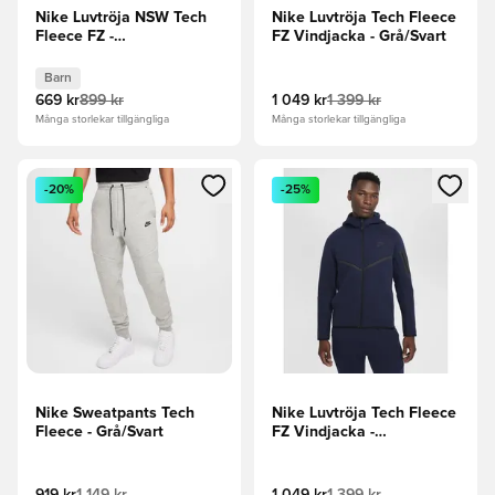
Nike Luvtröja NSW Tech
Nike Luvtröja Tech Fleece
Fleece FZ -
FZ Vindjacka - Grå/Svart
Obsidian/Svart Barn
Barn
669 kr
899 kr
1 049 kr
1 399 kr
Många storlekar tillgängliga
Många storlekar tillgängliga
Öppnar en Modal för att logga in eller registrera dig som me
Öppnar en Modal för att logga
-20%
-25%
Nike Sweatpants Tech
Nike Luvtröja Tech Fleece
Fleece - Grå/Svart
FZ Vindjacka -
Obsidian/Svart