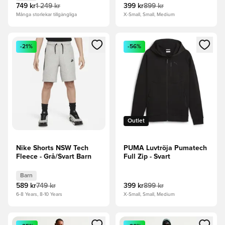
749 kr
1 249 kr
399 kr
899 kr
Många storlekar tillgängliga
X-Small, Small, Medium
Öppnar en Modal för att logga in eller registrera dig som me
Öppnar en Modal för att logga
-21%
-56%
Outlet
Nike Shorts NSW Tech
PUMA Luvtröja Pumatech
Fleece - Grå/Svart Barn
Full Zip - Svart
Barn
589 kr
749 kr
399 kr
899 kr
6-8 Years, 8-10 Years
X-Small, Small, Medium
Öppnar en Modal för att logga in eller registrera dig som me
Öppnar en Modal för att logga