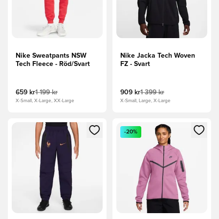
Nike Sweatpants NSW
Nike Jacka Tech Woven
Tech Fleece - Röd/Svart
FZ - Svart
659 kr
1 199 kr
909 kr
1 399 kr
X-Small, X-Large, XX-Large
X-Small, Large, X-Large
Öppnar en Modal för att logga in eller registrera dig som me
Öppnar en Modal för att logga
-20%