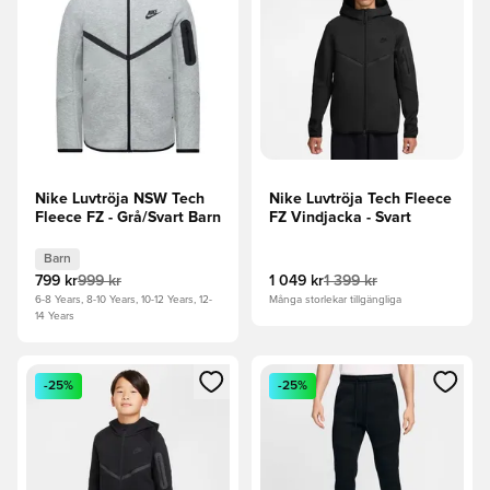
Nike Luvtröja NSW Tech
Nike Luvtröja Tech Fleece
Fleece FZ - Grå/Svart Barn
FZ Vindjacka - Svart
Barn
799 kr
999 kr
1 049 kr
1 399 kr
6-8 Years, 8-10 Years, 10-12 Years, 12-
Många storlekar tillgängliga
14 Years
Öppnar en Modal för att logga in eller registrera dig som me
Öppnar en Modal för att logga
-25%
-25%