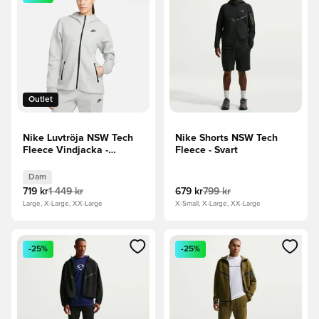
Outlet
Nike Luvtröja NSW Tech
Nike Shorts NSW Tech
Fleece Vindjacka -
Fleece - Svart
Grå/Svart Dam
Dam
719 kr
1 449 kr
679 kr
799 kr
Large, X-Large, XX-Large
X-Small, X-Large, XX-Large
Öppnar en Modal för att logga in eller registrera dig som me
Öppnar en Modal för att logga
-25%
-25%