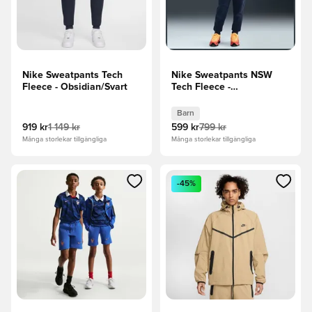
Nike Sweatpants Tech
Nike Sweatpants NSW
Fleece - Obsidian/Svart
Tech Fleece -
Obsidian/Svart Barn
Barn
919 kr
1 149 kr
599 kr
799 kr
Många storlekar tillgängliga
Många storlekar tillgängliga
Öppnar en Modal för att logga in eller registrera dig som me
Öppnar en Modal för att logga
-45%