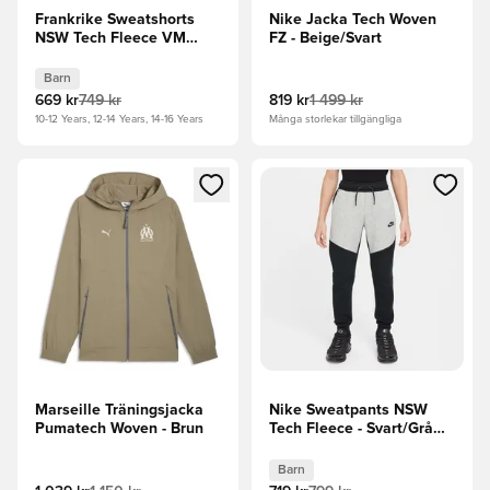
Frankrike Sweatshorts
Nike Jacka Tech Woven
NSW Tech Fleece VM
FZ - Beige/Svart
2026 - Blå/Metallisk
koppar Barn
Barn
669 kr
749 kr
819 kr
1 499 kr
10-12 Years, 12-14 Years, 14-16 Years
Många storlekar tillgängliga
Öppnar en Modal för att logga in eller registrera dig som me
Öppnar en Modal för att logga
Marseille Träningsjacka
Nike Sweatpants NSW
Pumatech Woven - Brun
Tech Fleece - Svart/Grå
Barn
Barn