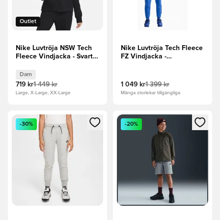
Outlet
Nike Luvtröja NSW Tech
Nike Luvtröja Tech Fleece
Fleece Vindjacka - Svart
FZ Vindjacka -
Dam
Blå/Grå/Svart
Dam
719 kr
1 449 kr
1 049 kr
1 399 kr
Large, X-Large, XX-Large
Många storlekar tillgängliga
Öppnar en Modal för att logga in eller registrera dig som me
Öppnar en Modal för att logga
-30%
-20%