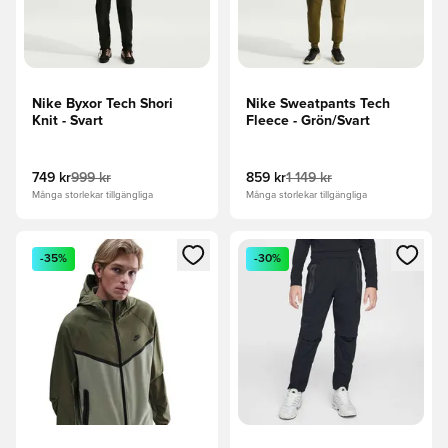
Nike Byxor Tech Shori
Nike Sweatpants Tech
Knit - Svart
Fleece - Grön/Svart
749 kr
999 kr
859 kr
1 149 kr
Många storlekar tillgängliga
Många storlekar tillgängliga
Öppnar en Modal för att logga in eller registrera dig som me
Öppnar en Modal för att logga
-35%
-30%