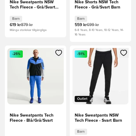
Nike Sweatpants NSW
Nike Shorts NSW Tech
Tech Fleece - Grå/Svart
Fleece - Grå/Svart Barn
Barn
Barn
Barn
619 kr
879 kr
559 kr
699 kr
Många storlekar tillgängliga
6-8 Years, 8-10 Years, 10-12 Years, 14-
16 Years
Öppnar en Modal för att logga in eller registrera dig som me
Öppnar en Modal för att logga
-25%
-51%
Outlet
Nike Sweatpants Tech
Nike Sweatpants NSW
Fleece - Blå/Grå/Svart
Tech Fleece - Svart Barn
Barn