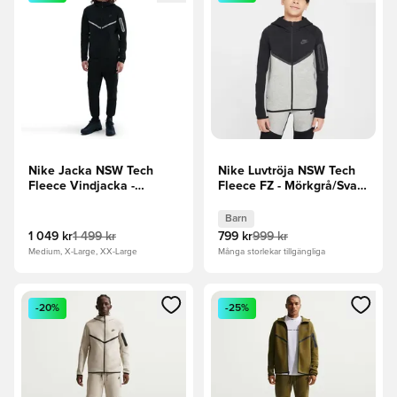
Nike Jacka NSW Tech
Nike Luvtröja NSW Tech
Fleece Vindjacka -
Fleece FZ - Mörkgrå/Svart
Svart/Silver
Barn
Barn
1 049 kr
1 499 kr
799 kr
999 kr
Medium, X-Large, XX-Large
Många storlekar tillgängliga
Öppnar en Modal för att logga in eller registrera dig som me
Öppnar en Modal för att logga
-20%
-25%