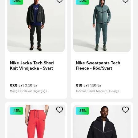
-25%
-20%
Nike Jacka Tech Shori
Nike Sweatpants Tech
Knit Vindjacka - Svart
Fleece - Röd/Svart
939 kr
1 249 kr
919 kr
1 149 kr
Många storlekar tillgängliga
X-Small, Small, Medium, X-Large
Öppnar en Modal för att logga in eller registrera dig som me
Öppnar en Modal för att logga
-45%
-35%