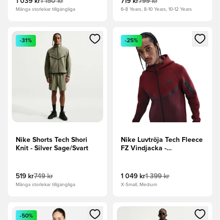
1 039 kr
1 150 kr
719 kr
799 kr
Många storlekar tillgängliga
6-8 Years, 8-10 Years, 10-12 Years
Öppnar en Modal för att logga in eller registrera dig som me
Öppnar en Modal för att logga
-31%
-25%
Nike Shorts Tech Shori
Nike Luvtröja Tech Fleece
Knit - Silver Sage/Svart
FZ Vindjacka -
Röd/Röd/Svart
519 kr
749 kr
1 049 kr
1 399 kr
Många storlekar tillgängliga
X-Small, Medium
Öppnar en Modal för att logga in eller registrera dig som me
Öppnar en Modal för att logga
-50%