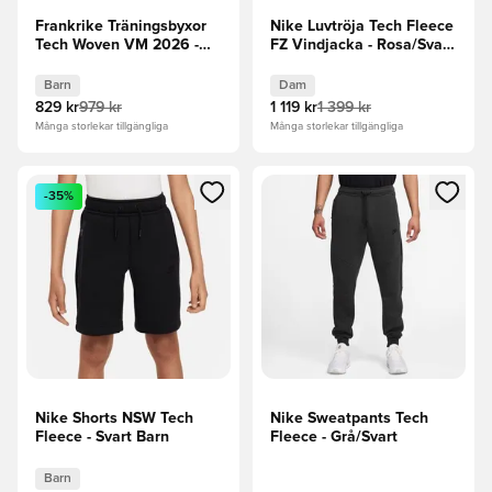
Frankrike Träningsbyxor
Nike Luvtröja Tech Fleece
Tech Woven VM 2026 -
FZ Vindjacka - Rosa/Svart
Blå/Metallisk koppar Barn
Dam
Barn
Dam
829 kr
979 kr
1 119 kr
1 399 kr
Många storlekar tillgängliga
Många storlekar tillgängliga
Öppnar en Modal för att logga in eller registrera dig som me
Öppnar en Modal för att logga
-35%
Nike Shorts NSW Tech
Nike Sweatpants Tech
Fleece - Svart Barn
Fleece - Grå/Svart
Barn