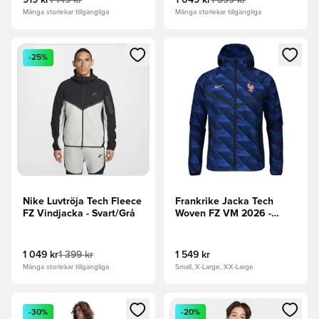
919 kr
1 149 kr
1 049 kr
1 399 kr
Många storlekar tillgängliga
Många storlekar tillgängliga
Öppnar en Modal för att logga in eller registrera dig som me
Öppnar en Modal för att logga
-25%
Nike Luvtröja Tech Fleece
Frankrike Jacka Tech
FZ Vindjacka - Svart/Grå
Woven FZ VM 2026 -
Blå/Metallisk koppar
1 049 kr
1 399 kr
1 549 kr
Många storlekar tillgängliga
Small, X-Large, XX-Large
Öppnar en Modal för att logga in eller registrera dig som me
Öppnar en Modal för att logga
-30%
-20%