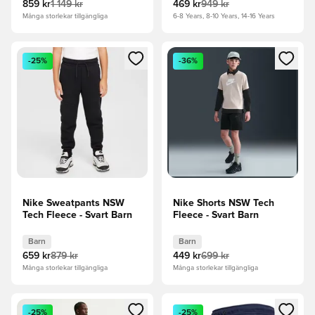
859 kr
1 149 kr
469 kr
949 kr
Många storlekar tillgängliga
6-8 Years, 8-10 Years, 14-16 Years
Öppnar en Modal för att logga in eller registrera dig som me
Öppnar en Modal för att logga
-25%
-36%
Nike Sweatpants NSW
Nike Shorts NSW Tech
Tech Fleece - Svart Barn
Fleece - Svart Barn
Barn
Barn
659 kr
879 kr
449 kr
699 kr
Många storlekar tillgängliga
Många storlekar tillgängliga
Öppnar en Modal för att logga in eller registrera dig som me
Öppnar en Modal för att logga
-25%
-25%