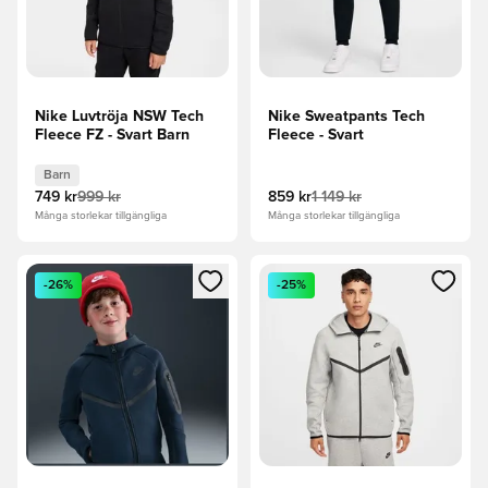
Nike Luvtröja NSW Tech
Nike Sweatpants Tech
Fleece FZ - Svart Barn
Fleece - Svart
Barn
749 kr
999 kr
859 kr
1 149 kr
Många storlekar tillgängliga
Många storlekar tillgängliga
Öppnar en Modal för att logga in eller registrera dig som me
Öppnar en Modal för att logga
-26%
-25%