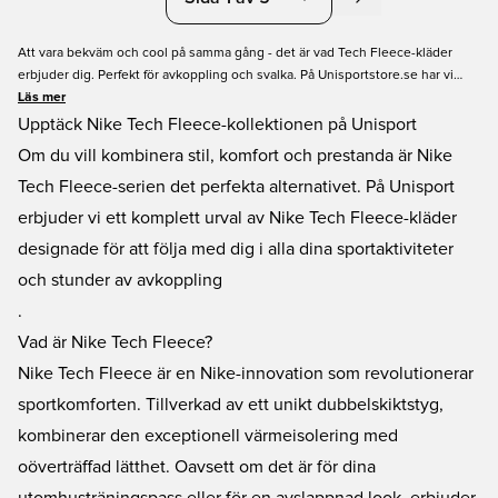
Att vara bekväm och cool på samma gång - det är vad Tech Fleece-kläder
erbjuder dig. Perfekt för avkoppling och svalka. På Unisportstore.se har vi
många olika märken och färger tillgängliga. Oavsett om du letar efter svart
Läs mer
Tech Fleece, grå Tech Fleece eller blå Tech Fleece - eller om du letar efter
Upptäck Nike Tech Fleece-kollektionen på Unisport
Nike Tech Fleece eller något annat märke - vi har dig! Både barn och vuxna
Om du vill kombinera stil, komfort och prestanda är Nike
storlekar finns också. Handla Tech Fleece kläder nu med snabb leverans på
Tech Fleece-serien det perfekta alternativet. På Unisport
Unisport!
erbjuder vi ett komplett urval av Nike Tech Fleece-kläder
designade för att följa med dig i alla dina sportaktiviteter
och stunder av avkoppling
.
Vad är Nike Tech Fleece?
Nike Tech Fleece är en Nike-innovation som revolutionerar
sportkomforten. Tillverkad av ett unikt dubbelskiktstyg,
kombinerar den exceptionell värmeisolering med
oöverträffad lätthet. Oavsett om det är för dina