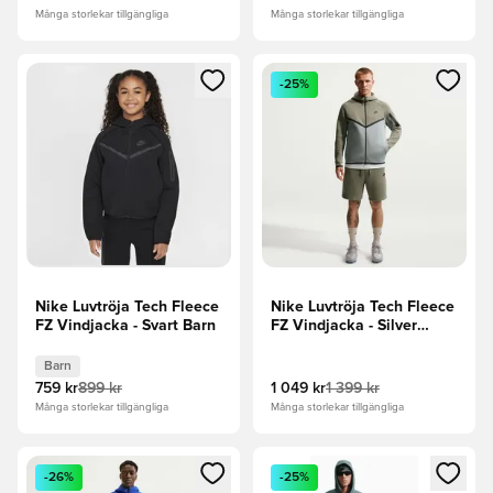
Många storlekar tillgängliga
Många storlekar tillgängliga
Öppnar en Modal för att logga in eller registrera dig som me
Öppnar en Modal för att logga
-25%
Nike Luvtröja Tech Fleece
Nike Luvtröja Tech Fleece
FZ Vindjacka - Svart Barn
FZ Vindjacka - Silver
Sage/Grön/Svart
Barn
759 kr
899 kr
1 049 kr
1 399 kr
Många storlekar tillgängliga
Många storlekar tillgängliga
Öppnar en Modal för att logga in eller registrera dig som me
Öppnar en Modal för att logga
-26%
-25%