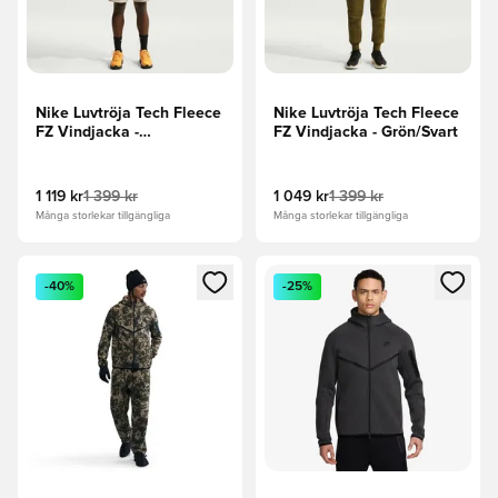
Nike Luvtröja Tech Fleece
Nike Luvtröja Tech Fleece
FZ Vindjacka -
FZ Vindjacka - Grön/Svart
Cream/Svart
1 119 kr
1 399 kr
1 049 kr
1 399 kr
Många storlekar tillgängliga
Många storlekar tillgängliga
Öppnar en Modal för att logga in eller registrera dig som me
Öppnar en Modal för att logga
-40%
-25%