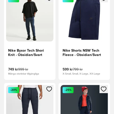
Nike Byxor Tech Shori
Nike Shorts NSW Tech
Knit - Obsidian/Svart
Fleece - Obsidian/Svart
749 kr
999 kr
599 kr
799 kr
Många storlekar tillgängliga
X-Small, Small, X-Large, XX-Large
Öppnar en Modal för att logga in eller registrera dig som me
Öppnar en Modal för att logga
-20%
-25%