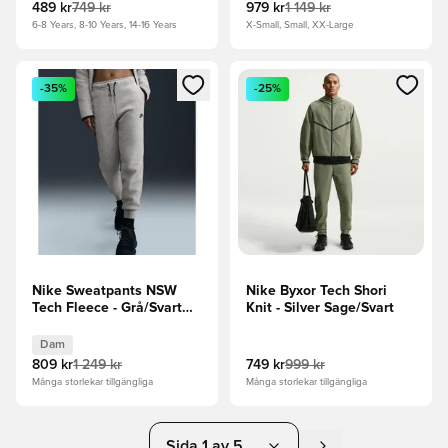
489 kr
749 kr
979 kr
1 149 kr
6-8 Years, 8-10 Years, 14-16 Years
X-Small, Small, XX-Large
Öppnar en Modal för att logga in eller registrera dig som me
Öppnar en Modal för att logga
-35%
-25%
Nike Sweatpants NSW
Nike Byxor Tech Shori
Tech Fleece - Grå/Svart
Knit - Silver Sage/Svart
Dam
Dam
809 kr
1 249 kr
749 kr
999 kr
Många storlekar tillgängliga
Många storlekar tillgängliga
Sida 1 av 5