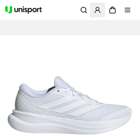
Öppnar en Modal för att logg