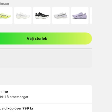
FÄRGER
Välj storlek
al för att logga in eller registrera dig som medlem
nline
id:
1-3 arbetsdagar
kt vid köp över 799 kr