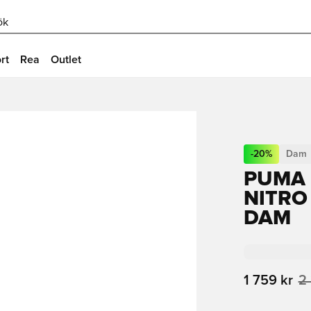
ök
rt
Rea
Outlet
-
20
%
Dam
PUMA 
NITRO
DAM
1 759 kr
2