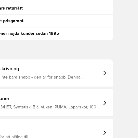
rs returrätt
t prisgaranti
oner nöjda kunder sedan 1995
krivning
 inte bara snabb - den är för snabb. Denna
de sko är 15 g lättare än sin föregångare och är
pare som vägrar att sakta ner. Med förbättrad
-teknik för ännu bättre energiåtervinning, en
onstruerad mesh som andas och en PWRPLATE i
ioner
ger Deviate 4 dig den fördel du behöver för att köra
löpningar eller krossa tävlingsdagen. Gå längre. Gå
34157, Syntetisk, Blå, Vuxen, PUMA, Löparskor, 100%
, PUMA Deviate Nitro
era ytor Regelbunden bredd
ör att hjälpa till