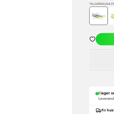
TILLGÄNGLIGA 
Öppnar en Mod
I lager o
Leveranst
Fri fra