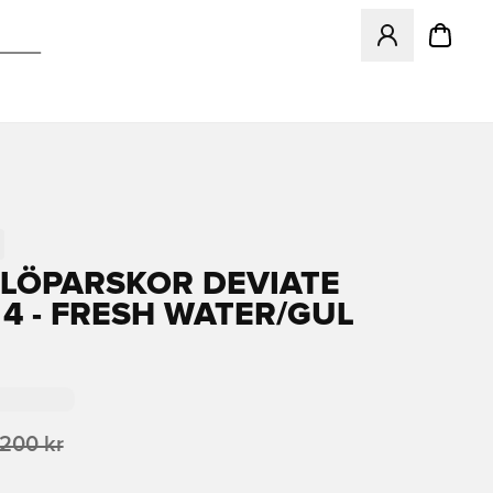
Öppnar en Modal f
LÖPARSKOR DEVIATE
 4 - FRESH WATER/GUL
 200 kr