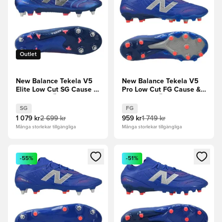
Outlet
New Balance Tekela V5
New Balance Tekela V5
Elite Low Cut SG Cause &
Pro Low Cut FG Cause &
Effect - Blå Ädelsten
Effect - Blå Ädelsten
SG
FG
1 079 kr
2 699 kr
959 kr
1 749 kr
Många storlekar tillgängliga
Många storlekar tillgängliga
Öppnar en Modal för att logga in eller registrera dig som me
Öppnar en Modal för att logga
-55%
-51%