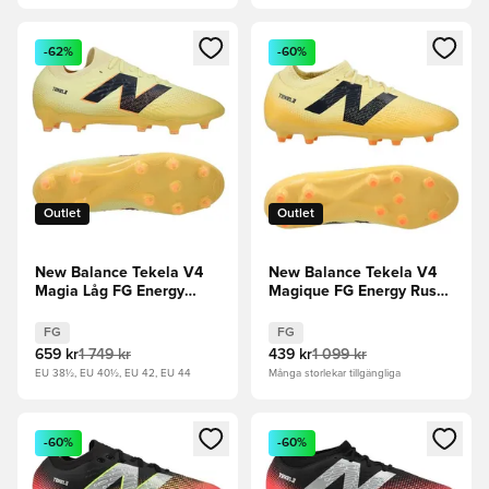
Öppnar en Modal för att logga in eller registrera dig som me
Öppnar en Modal för att logga
-62%
-60%
Outlet
Outlet
New Balance Tekela V4
New Balance Tekela V4
Magia Låg FG Energy
Magique FG Energy Rush -
Rush - Gul/Svart/Orange
Gul/Svart/Orange
FG
FG
659 kr
1 749 kr
439 kr
1 099 kr
EU 38½, EU 40½, EU 42, EU 44
Många storlekar tillgängliga
Öppnar en Modal för att logga in eller registrera dig som me
Öppnar en Modal för att logga
-60%
-60%