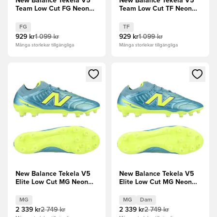
New Balance Tekela V5
New Balance Tekela V5
Team Low Cut FG Neon
Team Low Cut TF Neon
Tide
Tide
FG
TF
929 kr
1 099 kr
929 kr
1 099 kr
Många storlekar tillgängliga
Många storlekar tillgängliga
Öppnar en Modal för att logga in eller registrera dig som me
Öppnar en Modal för att logga
New Balance Tekela V5
New Balance Tekela V5
Elite Low Cut MG Neon
Elite Low Cut MG Neon
Tide
Tide Dam
MG
MG
Dam
2 339 kr
2 749 kr
2 339 kr
2 749 kr