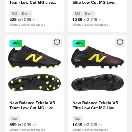
Team Low Cut MG Live
Elite Low Cut MG Live
Wire - Svart/Punch Yellow
Wire - Svart/Punch Yellow
Dam
Dam
MG
Dam
MG
Dam
529 kr
1 099 kr
1 369 kr
2 749 kr
Många storlekar tillgängliga
Många storlekar tillgängliga
Öppnar en Modal för att logga in eller registrera dig som me
Öppnar en Modal för att logga
-45%
-40%
New Balance Tekela V5
New Balance Tekela V5
Team Low Cut MG Live
Elite Low Cut MG Live
Wire - Svart/Punch Yellow
Wire - Svart/Punch Yellow
MG
MG
599 kr
1 099 kr
1 649 kr
2 749 kr
Många storlekar tillgängliga
Många storlekar tillgängliga