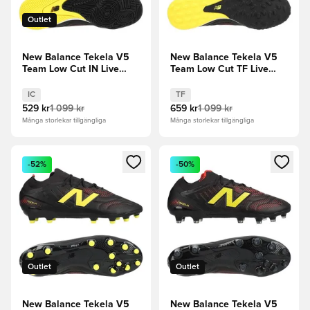
Outlet
New Balance Tekela V5
New Balance Tekela V5
Team Low Cut IN Live
Team Low Cut TF Live
Wire - Svart/Punch Yellow
Wire - Svart/Punch Yellow
IC
TF
529 kr
1 099 kr
659 kr
1 099 kr
Många storlekar tillgängliga
Många storlekar tillgängliga
Öppnar en Modal för att logga in eller registrera dig som me
Öppnar en Modal för att logga
-52%
-50%
Outlet
Outlet
New Balance Tekela V5
New Balance Tekela V5