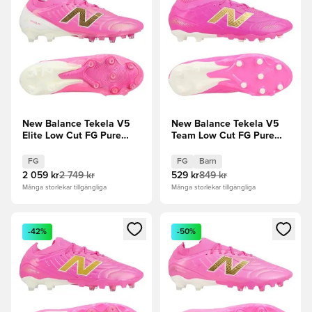
New Balance Tekela V5
New Balance Tekela V5
Elite Low Cut FG Pure
Team Low Cut FG Pure
Ambition - Pink
Ambition - Pink
Heat/Vit/Guld
Heat/Vit/Guld Barn
FG
FG
Barn
2 059 kr
2 749 kr
529 kr
849 kr
Många storlekar tillgängliga
Många storlekar tillgängliga
Öppnar en Modal för att logga in eller registrera dig som me
Öppnar en Modal för att logga
-42%
-50%