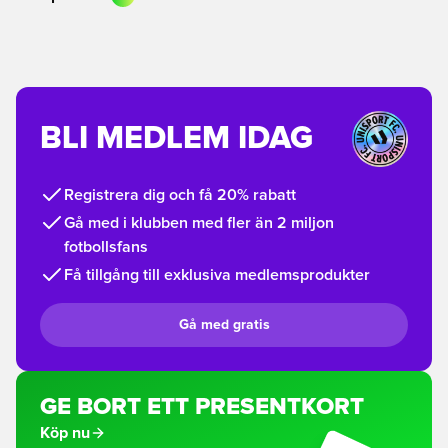
BLI MEDLEM IDAG
Registrera dig och få 20% rabatt
Gå med i klubben med fler än 2 miljon
fotbollsfans
Få tillgång till exklusiva medlemsprodukter
Gå med gratis
GE BORT ETT PRESENTKORT
Köp nu