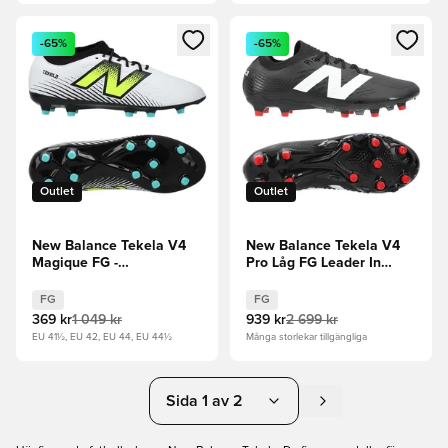
Öppnar en Modal för att logga in eller registrera dig som me
Öppnar en Modal för att logga
-65%
-65%
Outlet
Outlet
New Balance Tekela V4
New Balance Tekela V4
Magique FG -
Pro Låg FG Leader In
Vit/Lila/Neon
Classics - Svart
FG
FG
369 kr
1 049 kr
939 kr
2 699 kr
EU 41½, EU 42, EU 44, EU 44½
Många storlekar tillgängliga
Sida 1 av 2