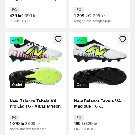
- Blå
FG
FG
439 kr
1 099 kr
1 209 kr
2 699 kr
EU 38½, EU 44
Många storlekar tillgängliga
Öppnar en Modal för att logga in eller registrera dig som me
Öppnar en Modal för att logga
-60%
-76%
Outlet
Outlet
New Balance Tekela V4
New Balance Tekela V4
Pro Låg FG - Vit/Lila/Neon
Magique FG -
Vit/Lila/Neon Barn
FG
FG
1 079 kr
2 699 kr
199 kr
829 kr
Många storlekar tillgängliga
EU 28½/US 11C