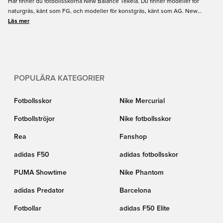
Här finner du fotbollsskorna New Balance Tekela. Du finner modeller för
naturgräs, känt som FG, och modeller för konstgräs, känt som AG. New
Balance Tekela är inspirerad av VM i Ryssland som du kan se på valet av
Läs mer
färger. Beställ ditt par av New Balance Tekela på Unisport idag. Alltid snabb
leverans på Unisport.
POPULÄRA KATEGORIER
Fotbollsskor
Nike Mercurial
Fotbollströjor
Nike fotbollsskor
Rea
Fanshop
adidas F50
adidas fotbollsskor
PUMA Showtime
Nike Phantom
adidas Predator
Barcelona
Fotbollar
adidas F50 Elite