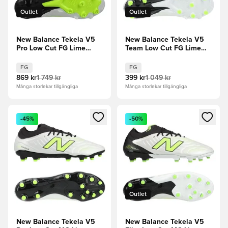
Outlet
Outlet
New Balance Tekela V5
New Balance Tekela V5
Pro Low Cut FG Lime
Team Low Cut FG Lime
Light - Vit/Grön
Light - Vit/Grön
FG
FG
869 kr
1 749 kr
399 kr
1 049 kr
Många storlekar tillgängliga
Många storlekar tillgängliga
Öppnar en Modal för att logga in eller registrera dig som me
Öppnar en Modal för att logga
-45%
-50%
Outlet
New Balance Tekela V5
New Balance Tekela V5