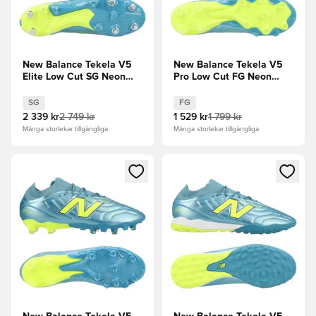
New Balance Tekela V5
New Balance Tekela V5
Elite Low Cut SG Neon
Pro Low Cut FG Neon
Tide
Tide
SG
FG
2 339 kr
2 749 kr
1 529 kr
1 799 kr
Många storlekar tillgängliga
Många storlekar tillgängliga
Öppnar en Modal för att logga in eller registrera dig som me
Öppnar en Modal för att logga