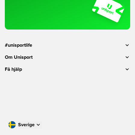
#unisportlife
Om Unisport
Få hjälp
Sverige