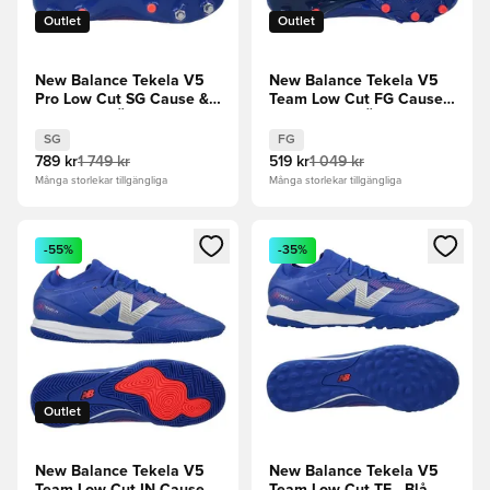
Outlet
Outlet
New Balance Tekela V5
New Balance Tekela V5
Pro Low Cut SG Cause &
Team Low Cut FG Cause
Effect - Blå Ädelsten
& Effect - Blå Ädelsten
SG
FG
789 kr
1 749 kr
519 kr
1 049 kr
Många storlekar tillgängliga
Många storlekar tillgängliga
Öppnar en Modal för att logga in eller registrera dig som me
Öppnar en Modal för att logga
-55%
-35%
Outlet
New Balance Tekela V5
New Balance Tekela V5