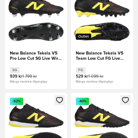
Outlet
New Balance Tekela V5
New Balance Tekela V5
Pro Low Cut SG Live Wire
Team Low Cut FG Live
- Svart/Punch Yellow
Wire - Svart/Punch Yellow
SG
FG
939 kr
1 799 kr
529 kr
1 099 kr
Många storlekar tillgängliga
Många storlekar tillgängliga
Öppnar en Modal för att logga in eller registrera dig som me
Öppnar en Modal för att logga
-52%
-40%