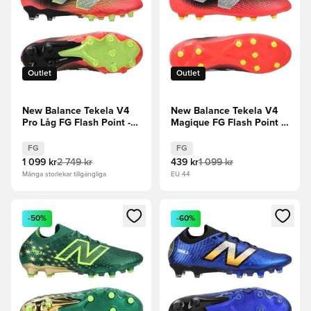
Outlet
Outlet
New Balance Tekela V4
New Balance Tekela V4
Pro Låg FG Flash Point -
Magique FG Flash Point -
Svart/Röd/Silver
Svart/Röd/Silver
FG
FG
1 099 kr
2 749 kr
439 kr
1 099 kr
Många storlekar tillgängliga
EU 44
Öppnar en Modal för att logga in eller registrera dig som me
Öppnar en Modal för att logga
-50%
-60%