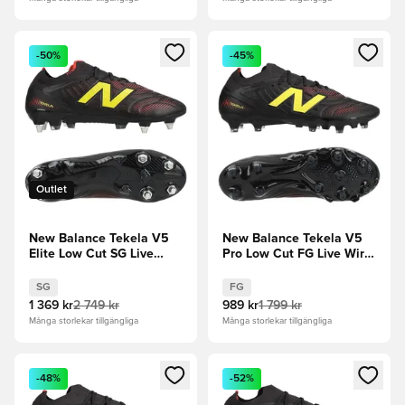
Öppnar en Modal för att logga in eller registrera dig som me
Öppnar en Modal för att logga
-50%
-45%
Outlet
New Balance Tekela V5
New Balance Tekela V5
Elite Low Cut SG Live
Pro Low Cut FG Live Wire
Wire - Svart/Punch Yellow
- Svart/Punch Yellow
SG
FG
1 369 kr
2 749 kr
989 kr
1 799 kr
Många storlekar tillgängliga
Många storlekar tillgängliga
Öppnar en Modal för att logga in eller registrera dig som me
Öppnar en Modal för att logga
-48%
-52%