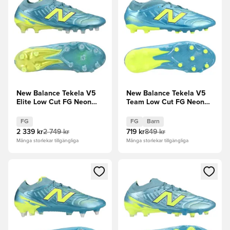
New Balance Tekela V5
New Balance Tekela V5
Elite Low Cut FG Neon
Team Low Cut FG Neon
Tide
Tide Barn
FG
FG
Barn
2 339 kr
2 749 kr
719 kr
849 kr
Många storlekar tillgängliga
Många storlekar tillgängliga
Öppnar en Modal för att logga in eller registrera dig som me
Öppnar en Modal för att logga