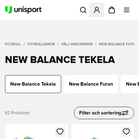
Öppnar en Modal för att logg
FOTBOLL
FOTBOLLSSKOR
VÄLJ VARUMÄRKE
NEW BALANCE FOTBO
NEW BALANCE TEKELA
New Balance Tekela
New Balance Furon
New 
Filter och sortering
62
Produkter
Öppnar en Modal för att logga in eller registrera dig som me
Öppnar en Modal för att logga