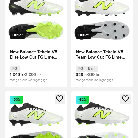
Outlet
Outlet
New Balance Tekela V5
New Balance Tekela V5
Elite Low Cut FG Lime
Team Low Cut FG Lime
Light - Vit/Grön
Light - Vit/Grön Barn
FG
FG
Barn
1 349 kr
2 699 kr
329 kr
819 kr
Många storlekar tillgängliga
Många storlekar tillgängliga
Öppnar en Modal för att logga in eller registrera dig som me
Öppnar en Modal för att logga
-50%
-62%