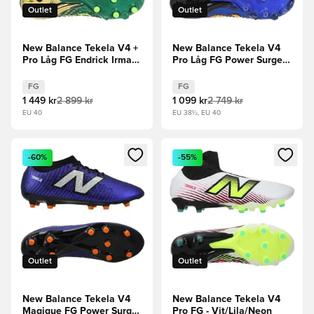
Outlet
Outlet
New Balance Tekela V4 +
New Balance Tekela V4
Pro Låg FG Endrick Irmao
Pro Låg FG Power Surge -
- Grön/Guld LIMITED
Blå
EDITION
FG
FG
1 449 kr
2 899 kr
1 099 kr
2 749 kr
EU 40
EU 38½, EU 40
Öppnar en Modal för att logga in eller registrera dig som me
Öppnar en Modal för att logga
-60%
-55%
Outlet
Outlet
New Balance Tekela V4
New Balance Tekela V4
Magique FG Power Surge
Pro FG - Vit/Lila/Neon