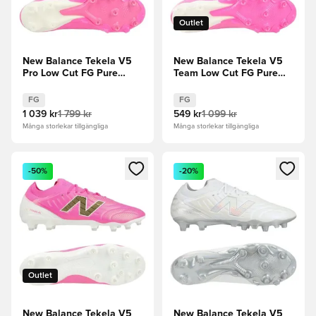
Outlet
New Balance Tekela V5
New Balance Tekela V5
Pro Low Cut FG Pure
Team Low Cut FG Pure
Ambition - Pink
Ambition - Pink
Heat/Vit/Guld
Heat/Vit/Guld
FG
FG
1 039 kr
1 799 kr
549 kr
1 099 kr
Många storlekar tillgängliga
Många storlekar tillgängliga
Öppnar en Modal för att logga in eller registrera dig som me
Öppnar en Modal för att logga
-50%
-20%
Outlet
New Balance Tekela V5
New Balance Tekela V5