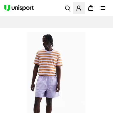
Öppnar en Modal för att logg