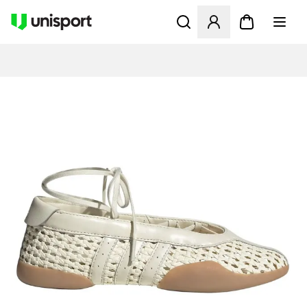
Öppnar en Modal för att logg