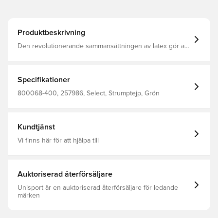
Produktbeskrivning
Den revolutionerande sammansättningen av latex gör att
materialet håller sig fast vid sig själv Används för att hålla
benskenor och strumpor på plats Kan användas direkt på
benet Förpackning med 24
Specifikationer
800068-400, 257986, Select, Strumptejp, Grön
Kundtjänst
Vi finns här för att hjälpa till
Auktoriserad återförsäljare
Unisport är en auktoriserad återförsäljare för ledande
märken