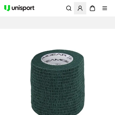
Öppnar en Modal för att logg