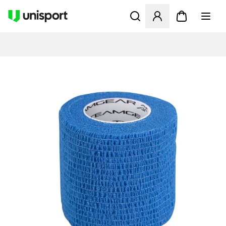
Öppnar en Modal för att logg